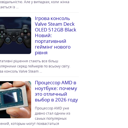
повідальністю. Але у випадках, коли жінка
ається із …
Ігрова консоль
Valve Steam Deck
OLED 512GB Black
Новий:
портативний
геймінг нового
рівня
тативні рішення стають все більш
улярними серед геймерів по всьому світу.
ова консоль Valve Steam …
Процессор AMD в
ноутбуке: почему
это отличный
выбор в 2026 году
Процессор AMD уже
давно стал одним из
самых популярных
ений, которым могут похвастаться