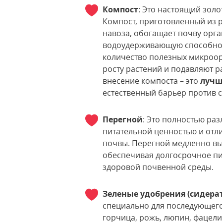
Компост
: Это настоящий зол
Компост, приготовленный из р
навоза, обогащает почву орга
водоудерживающую способнос
количество полезных микроор
росту растений и подавляют р
внесение компоста – это
лучш
естественный барьер против 
Перегной
: Это полностью ра
питательной ценностью и отл
почвы. Перегной медленно вы
обеспечивая долгосрочное пи
здоровой почвенной среды.
Зеленые удобрения (сидера
специально для последующего 
горчица, рожь, люпин, фацели