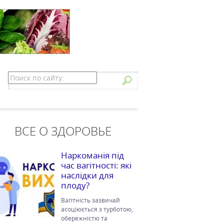
ВСЕ О ЗДОРОВЬЕ
Наркоманія під
час вагітності: які
наслідки для
плоду?
Вагітність зазвичай
асоціюється з турботою,
обережністю та