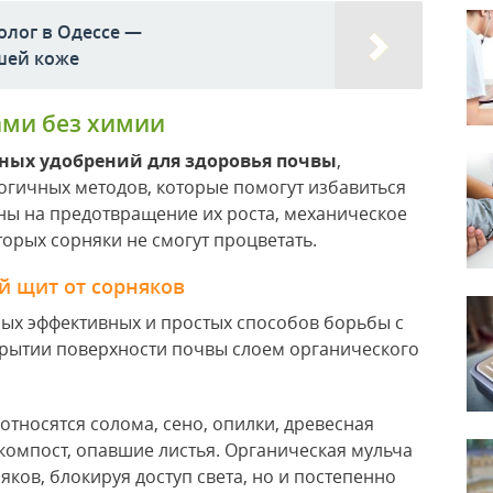
олог в Одессе —
шей коже
ами без химии
ных удобрений для здоровья почвы
,
огичных методов, которые помогут избавиться
ны на предотвращение их роста, механическое
торых сорняки не смогут процветать.
й щит от сорняков
мых эффективных и простых способов борьбы с
крытии поверхности почвы слоем органического
 относятся солома, сено, опилки, древесная
 компост, опавшие листья. Органическая мульча
яков, блокируя доступ света, но и постепенно