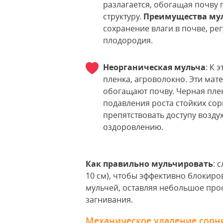
разлагается, обогащая почву
структуру.
Преимущества му
сохранение влаги в почве, ре
плодородия.
Неорганическая мульча
: К 
пленка, агроволокно. Эти мат
обогащают почву. Черная пле
подавления роста стойких сорн
препятствовать доступу воздух
оздоровлению.
Как правильно мульчировать
: 
10 см), чтобы эффективно блокиро
мульчей, оставляя небольшое прос
загнивания.
Механическое удаление сорня