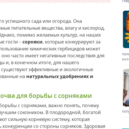
сов
го успешного сада или огорода. Она
мые питательные вещества, влагу и кислород,
 Однако, помимо желаемых культур, на наших
ые гости –
сорняки
, которые конкурируют за
спользование химических гербицидов может
пол
 оно часто имеет негативные последствия для
инт
 и, в конечном итоге, для нашего
, существуют эффективные и экологичные
нованные на
натуральных удобрениях и
очва для борьбы с сорняками
борьбы с сорняками, важно понять, почему
поп
лучшим союзником. В плодородной, богатой
ают сильную корневую систему, которая
ь конкуренции со стороны сорняков. Здоровая