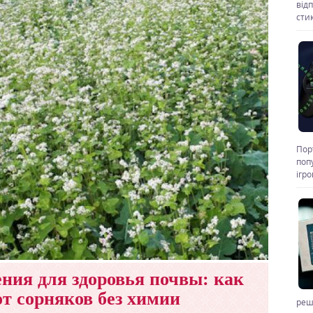
від
стик
Пор
поп
ігр
ния для здоровья почвы: как
от сорняков без химии
реш