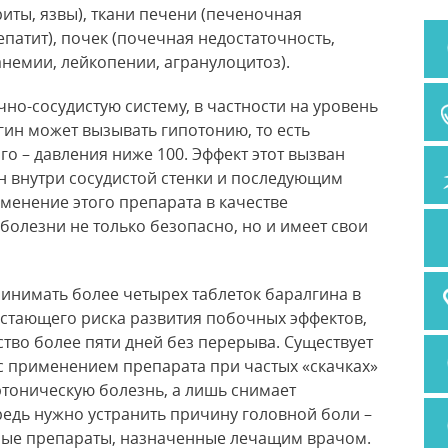
риты, язвы), ткани печени (печеночная
епатит), почек (почечная недостаточность,
анемии, лейкопении, агранулоцитоз).
чно-сосудистую систему, в частности на уровень
гин может вызывать гипотонию, то есть
го – давления ниже 100. Эффект этот вызван
 внутри сосудистой стенки и последующим
менение этого препарата в качестве
болезни не только безопасно, но и имеет свои
принимать более четырех таблеток баралгина в
астающего риска развития побочных эффектов,
ство более пяти дней без перерыва. Существует
с применением препарата при частых «скачках»
ртоническую болезнь, а лишь снимает
редь нужно устранить причину головной боли –
ные препараты, назначенные лечащим врачом.