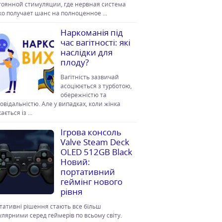
тоянной стимуляции, где нервная система
ко получает шанс на полноценное …
Наркоманія під
час вагітності: які
наслідки для
плоду?
Вагітність зазвичай
асоціюється з турботою,
обережністю та
повідальністю. Але у випадках, коли жінка
ається із …
Ігрова консоль
Valve Steam Deck
OLED 512GB Black
Новий:
портативний
геймінг нового
рівня
тативні рішення стають все більш
улярними серед геймерів по всьому світу.