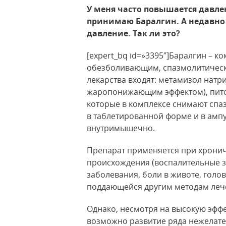
У меня часто повышается давлен
принимаю Баралгин. А недавно
давление. Так ли это?
[expert_bq id=»3395″]Баралгин –
обезболивающим, спазмолитическ
лекарства входят: метамизол натр
жаропонижающим эффектом), пито
которые в комплексе снимают спаз
в таблетированной форме и в ампу
внутримышечно.
Препарат применяется при хронич
происхождения (воспалительные з
заболевания, боли в животе, головн
поддающейся другим методам леч
Однако, несмотря на высокую эфф
возможно развитие ряда нежелате