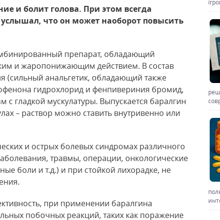
ігр
ие и болит голова. При этом всегда
 услышал, что он может наоборот повысить
 комбинированный препарат, обладающий
им и жаропонижающим действием. В состав
ия (сильный анальгетик, обладающий также
фенона гидрохлорид и фенпивериния бромид,
реш
м с гладкой мускулатуры. Выпускается баралгин
сов
лах – раствор можно ставить внутривенно или
еских и острых болевых синдромах различного
аболевания, травмы, операции, онкологические
ые боли и т.д.) и при стойкой лихорадке, не
ения.
пол
инт
ективность, при применении баралгина
льных побочных реакций, таких как поражение