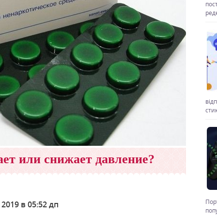
пос
ред
від
стик
ет или снижает давление?
Пор
2019 в 05:52 дп
поп