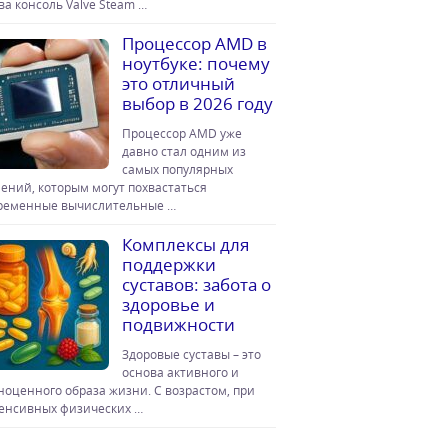
ова консоль Valve Steam …
Процессор AMD в
ноутбуке: почему
это отличный
выбор в 2026 году
Процессор AMD уже
давно стал одним из
самых популярных
ений, которым могут похвастаться
ременные вычислительные …
Комплексы для
поддержки
суставов: забота о
здоровье и
подвижности
Здоровые суставы – это
основа активного и
ноценного образа жизни. С возрастом, при
енсивных физических …