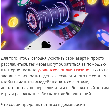
Для того чтобы сегодня укротить свой азарт и просто
расслабиться, геймеры могут обратиться за помощью
в интернет-казино
украинское онлайн казино
. Никто не
заставляет их тратить деньги, если они того не хотят. А
чтобы начать взаимодействовать со слотами,
достаточно лишь переключиться на бесплатный режим
игры и развлекаться без каких-либо вложений.
Что собой представляет игра в демоверсии