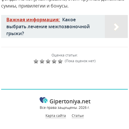
суммы, привилегии и бонусы.
Важная информация:
Какое
выбрать лечение межпозвоночной
грыжи?
Оценка статьи:
(Пока оценок нет)
Gipertoniya.net
Все права защищены. 2026 г.
Карта сайта
Статьи