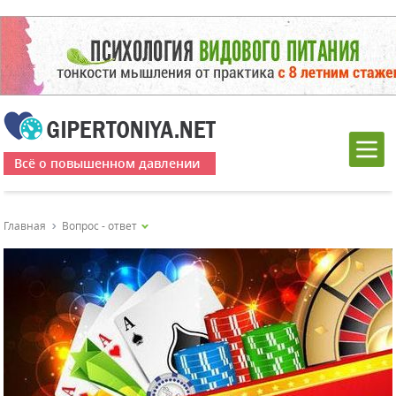
Всё о повышенном давлении
Главная
Вопрос - ответ