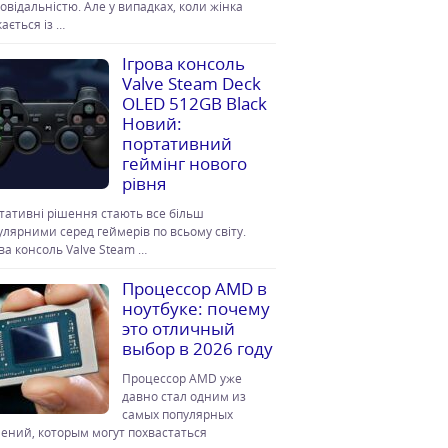
повідальністю. Але у випадках, коли жінка
ається із …
Ігрова консоль
Valve Steam Deck
OLED 512GB Black
Новий:
портативний
геймінг нового
рівня
тативні рішення стають все більш
улярними серед геймерів по всьому світу.
ова консоль Valve Steam …
Процессор AMD в
ноутбуке: почему
это отличный
выбор в 2026 году
Процессор AMD уже
давно стал одним из
самых популярных
ений, которым могут похвастаться