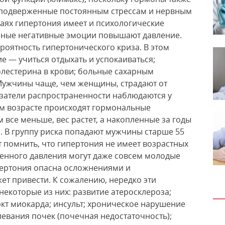
, подверженные постоянным стрессам и нервным
аях гипертония имеет и психологические
нные негативные эмоции повышают давление.
роятность гипертонического криза. В этом
 — учиться отдыхать и успокаиваться;
естерина в крови; больные сахарным
Мужчины чаще, чем женщины, страдают от
азатели распространенности наблюдаются у
ом возрасте происходят гормональные
 все меньше, вес растет, а накопленные за годы
. В группу риска попадают мужчины старше 55
т помнить, что гипертония не имеет возрастных
шенного давления могут даже совсем молодые
ертония опасна осложнениями и
ет привести. К сожалению, нередко эти
некоторые из них: развитие атеросклероза;
кт миокарда; инсульт; хроническое нарушение
евания почек (почечная недостаточность);