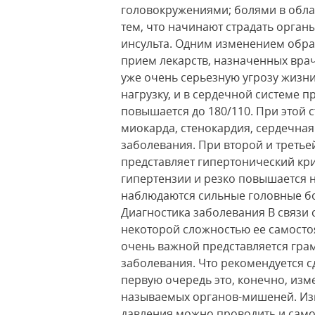
головокружениями; болями в облас
тем, что начинают страдать органы
инсульта. Одним изменением образ
прием лекарств, назначенных врач
уже очень серьезную угрозу жизн
нагрузку, и в сердечной системе 
повышается до 180/110. При этой 
миокарда, стенокардия, сердечная
заболевания. При второй и третье
представляет гипертонический кр
гипертензии и резко повышается н
наблюдаются сильные головные бо
Диагностика заболевания В связи 
некоторой сложностью ее самосто
очень важной представляется гра
заболевания. Что рекомендуется с
первую очередь это, конечно, изм
называемых органов-мишеней. Из
давления можно проводить и само