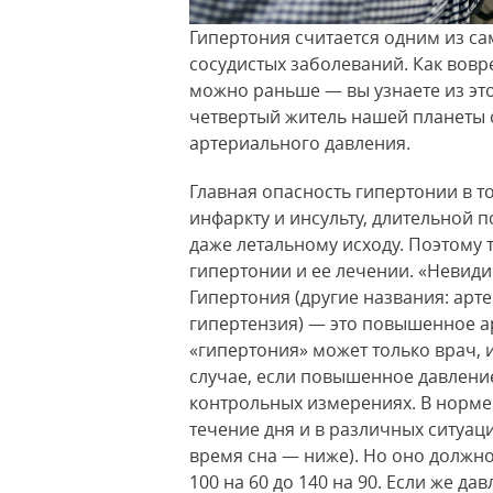
Гипертония считается одним из с
сосудистых заболеваний. Как вовр
можно раньше — вы узнаете из эт
четвертый житель нашей планеты о
артериального давления.
Главная опасность гипертонии в т
инфаркту и инсульту, длительной 
даже летальному исходу. Поэтому 
гипертонии и ее лечении. «Невиди
Гипертония (другие названия: арт
гипертензия) — это повышенное а
«гипертония» может только врач, 
случае, если повышенное давлени
контрольных измерениях. В норме
течение дня и в различных ситуац
время сна — ниже). Но оно должн
100 на 60 до 140 на 90. Если же д