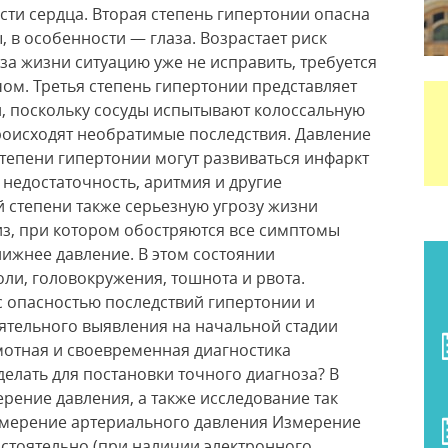
ти сердца. Вторая степень гипертонии опасна
, в особенности — глаза. Возрастает риск
а жизни ситуацию уже не исправить, требуется
ом. Третья степень гипертонии представляет
и, поскольку сосуды испытывают колоссальную
происходят необратимые последствия. Давление
степени гипертонии могут развиваться инфаркт
 недостаточность, аритмия и другие
й степени также серьезную угрозу жизни
из, при котором обостряются все симптомы
ижнее давление. В этом состоянии
ли, головокружения, тошнота и рвота.
с опасностью последствий гипертонии и
ятельного выявления на начальной стадии
мотная и своевременная диагностика
делать для постановки точного диагноза? В
ерение давления, а также исследование так
мерение артериального давления Измерение
стоятельно (при наличии электронного