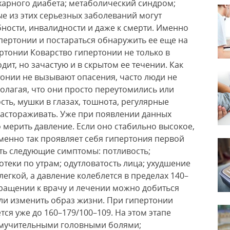
харного диабета; метаболический синдром;
е из этих серьезных заболеваний могут
ности, инвалидности и даже к смерти. Именно
пертонии и постараться обнаружить ее еще на
ртонии Коварство гипертонии не только в
ит, но зачастую и в скрытом ее течении. Как
онии не вызывают опасения, часто люди не
олагая, что они просто переутомились или
сть, мушки в глазах, тошнота, регулярные
настораживать. Уже при появлении данных
 мерить давление. Если оно стабильно высокое,
менно так проявляет себя гипертония первой
ть следующие симптомы: потливость;
отеки по утрам; одутловатость лица; ухудшение
легкой, а давление колеблется в пределах 140–
ращении к врачу и лечении можно добиться
ли изменить образ жизни. При гипертонии
ся уже до 160–179/100–109. На этом этапе
: мучительными головными болями;