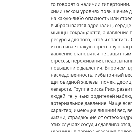
то говорят о наличии гипертонии
химическом уровнях повышение да
на какую-либо опасность или стрес
выбрасывается адреналин, сердце 
мышцы сокращаются, а давление п
ресурсы для того, чтобы спастись
испытывает такую стрессовую нагр
давление становится не защитным
стрессы, переживания, недосыпани
повышению давления. Впрочем, вр
наследственность, избыточный ве
щитовидной железы, почек, дефиц
лекарств. Группа риска Риск разв
людей: те, у чьих родителей наб
артериальное давление. Чаще всег
характер; имеющие лишний вес, 
жизни; страдающие от остеохондро
этих случаях сосуды сдавливаютс
мужчины в период угасания полов