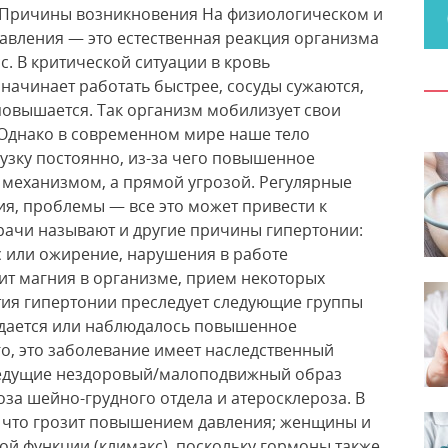
. Причины возникновения На физиологическом и
вления — это естественная реакция организма
с. В критической ситуации в кровь
начинает работать быстрее, сосуды сужаются,
овышается. Так организм мобилизует свои
. Однако в современном мире наше тело
узку постоянно, из-за чего повышенное
 механизмом, а прямой угрозой. Регулярные
я, проблемы — все это может привести к
ачи называют и другие причины гипертонии:
с или ожирение, нарушения в работе
ит магния в организме, прием некоторых
ития гипертонии преследует следующие группы
людается или наблюдалось повышенное
о, это заболевание имеет наследственный
ведущие нездоровый/малоподвижный образ
за шейно-грудного отдела и атеросклероза. В
я, что грозит повышением давления; женщины и
ой функции (климакс), поскольку гормоны также