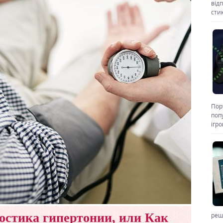
від
стик
Пор
поп
ігр
стика гипертонии, или Как
реш