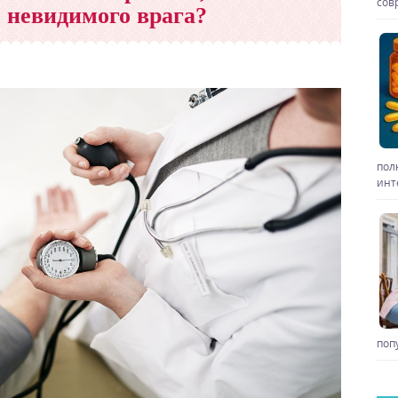
сов
 невидимого врага?
пол
инт
поп