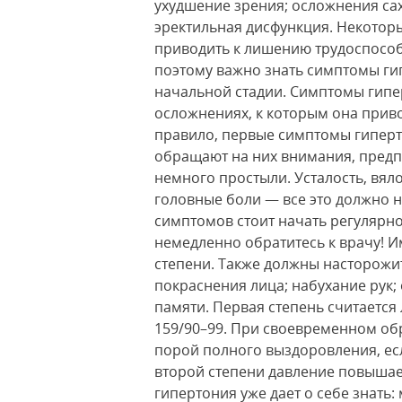
ухудшение зрения; осложнения са
эректильная дисфункция. Некоторы
приводить к лишению трудоспособ
поэтому важно знать симптомы ги
начальной стадии. Симптомы гипе
осложнениях, к которым она привод
правило, первые симптомы гиперт
обращают на них внимания, предп
немного простыли. Усталость, вяло
головные боли — все это должно 
симптомов стоит начать регулярно
немедленно обратитесь к врачу! И
степени. Также должны насторожи
покраснения лица; набухание рук; 
памяти. Первая степень считается 
159/90–99. При своевременном об
порой полного выздоровления, ес
второй степени давление повышает
гипертония уже дает о себе знать