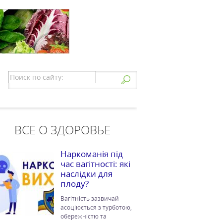
ВСЕ О ЗДОРОВЬЕ
Наркоманія під
час вагітності: які
наслідки для
плоду?
Вагітність зазвичай
асоціюється з турботою,
обережністю та