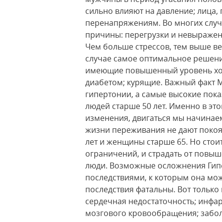
сильно влияют на давление; лица
перенапряжениям. Во многих случ
причины: перегрузки и невыраже
Чем больше стрессов, тем выше ве
случае самое оптимальное решение
имеющие повышенный уровень хол
диабетом; курящие. Важный факт 
гипертонии, а самые высокие пок
людей старше 50 лет. Именно в эт
изменения, двигаться мы начинаем
жизни переживания не дают покоя
лет и женщины старше 65. Но стои
ограничений, и страдать от повы
люди. Возможные осложнения Гип
последствиями, к которым она мож
последствия фатальны. Вот только 
сердечная недостаточность; инфар
мозгового кровообращения; забол