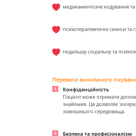
медикаментозне кодування та 
психотерапевтичні сеанси та г
подальшу соціальну та психоло
Переваги анонімного лікуван
Конфіденційність
Пацієнт може отримати допомо
знайомих. Це дозволяє зосеред
зовнішнього середовища.
Безпека та професіоналізм