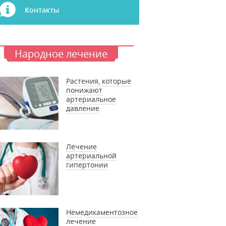
Контакты
Народное лечение
Растения, которые
понижают
артериальное
давление
Лечение
артериальной
гипертонии
Немедикаментозное
лечение