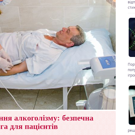
від
стик
Пор
поп
ігр
ння алкоголізму: безпечна
га для пацієнтів
реш