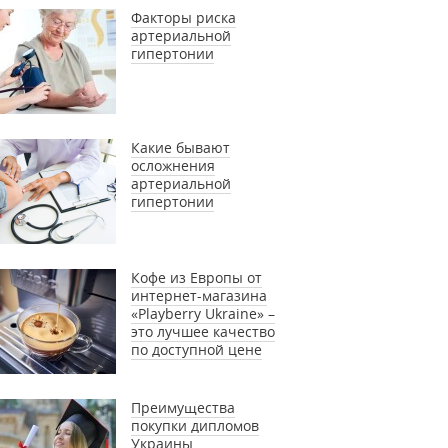
Факторы риска
артериальной
гипертонии
Какие бывают
осложнения
артериальной
гипертонии
Кофе из Европы от
интернет-магазина
«Playberry Ukraine» –
это лучшее качество
по доступной цене
Преимущества
покупки дипломов
Украины