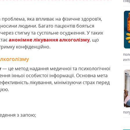
сов
 проблема, яка впливає на фізичне здоров’я,
ідносини людини. Багато пацієнтів бояться
через стигму та суспільне осудження. У таких
стає
анонімне лікування алкоголізму
, що
тримку конфіденційно.
пол
алкоголізму
инт
у
— це метод надання медичної та психологічної
ння їхньої особистої інформації. Основна мета
ефективність лікування, мінімізуючи страх перед
ією.
поп
едення з запою;