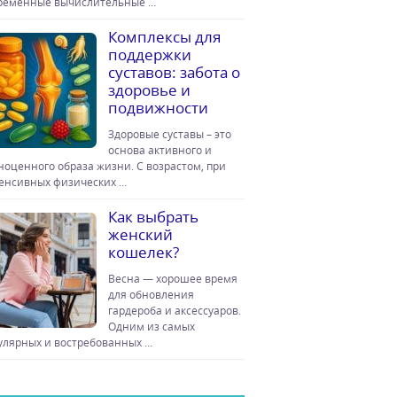
ременные вычислительные …
Комплексы для
поддержки
суставов: забота о
здоровье и
подвижности
Здоровые суставы – это
основа активного и
ноценного образа жизни. С возрастом, при
енсивных физических …
Как выбрать
женский
кошелек?
Весна — хорошее время
для обновления
гардероба и аксессуаров.
Одним из самых
улярных и востребованных …