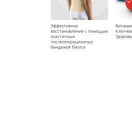
Эффективное
Витами
восстановление с помощью
Ключев
эластичных
Здоров
послеоперационных
бандажей Elestra