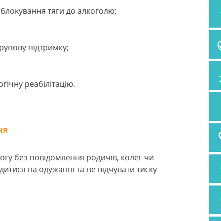
блокування тяги до алкоголю;
рупову підтримку;
гічну реабілітацію.
ня
гу без повідомлення родичів, колег чи
итися на одужанні та не відчувати тиску