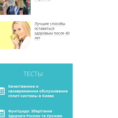
Лучшие способы
оставаться
здоровым после 40
лет
ТЕСТЫ
Качественное и
своевременное обслуживание
сплит-системы в Киеве
Фунгіциди: Зберігання
Здоров’я Рослин та Урожаю