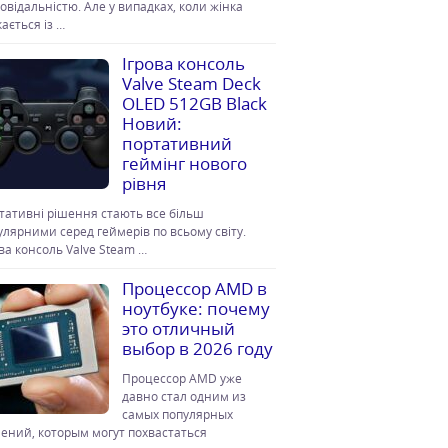
повідальністю. Але у випадках, коли жінка
ається із …
Ігрова консоль
Valve Steam Deck
OLED 512GB Black
Новий:
портативний
геймінг нового
рівня
тативні рішення стають все більш
улярними серед геймерів по всьому світу.
ова консоль Valve Steam …
Процессор AMD в
ноутбуке: почему
это отличный
выбор в 2026 году
Процессор AMD уже
давно стал одним из
самых популярных
ений, которым могут похвастаться