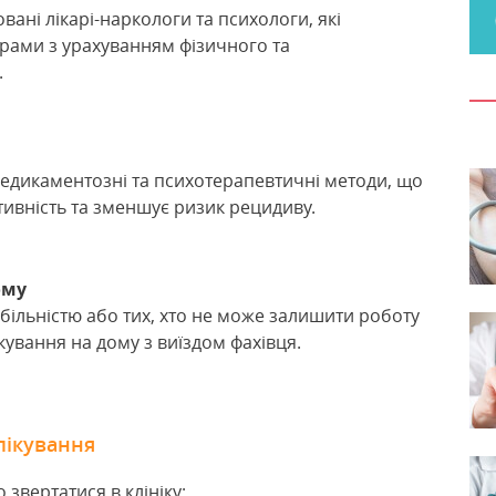
вані лікарі-наркологи та психологи, які
грами з урахуванням фізичного та
.
едикаментозні та психотерапевтичні методи, що
тивність та зменшує ризик рецидиву.
ому
більністю або тих, хто не може залишити роботу
кування на дому з виїздом фахівця.
лікування
 звертатися в клініку;