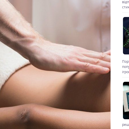
від
стик
Пор
поп
ігр
реш