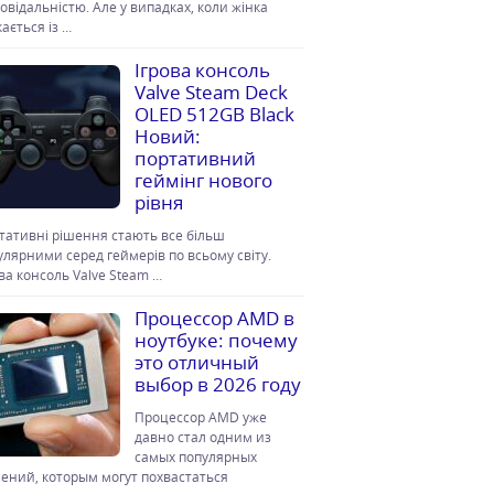
повідальністю. Але у випадках, коли жінка
ається із …
Ігрова консоль
Valve Steam Deck
OLED 512GB Black
Новий:
портативний
геймінг нового
рівня
тативні рішення стають все більш
улярними серед геймерів по всьому світу.
ова консоль Valve Steam …
Процессор AMD в
ноутбуке: почему
это отличный
выбор в 2026 году
Процессор AMD уже
давно стал одним из
самых популярных
ений, которым могут похвастаться