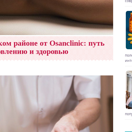
сов
м районе от Osanclinic: путь
овлению и здоровью
пол
инт
поп