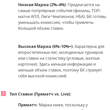
Низкая Маржа (2%–4%):
Предлагается на
самые популярные события (финалы, ТОП-
матчи АПЛ, Лиги Чемпионов, НБА). БК готовы
уменьшать комиссию, чтобы привлечь
большой объем ставок.
Высокая Маржа (6%–10%+):
Характерна для
второстепенных лиг, молодежных турниров
или ставок на статистику (угловые, желтые
карточки). Здесь меньше информации и
меньше объем ставок, поэтому БК страхует
себя высокой комиссией.
Тип Ставки (Прематч vs. Live):
Прематч:
Маржа ниже, поскольку у