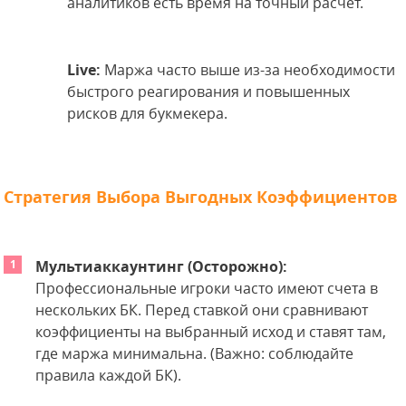
аналитиков есть время на точный расчет.
Live:
Маржа часто выше из-за необходимости
быстрого реагирования и повышенных
рисков для букмекера.
Стратегия Выбора Выгодных Коэффициентов
Мультиаккаунтинг (Осторожно):
Профессиональные игроки часто имеют счета в
нескольких БК. Перед ставкой они сравнивают
коэффициенты на выбранный исход и ставят там,
где маржа минимальна. (Важно: соблюдайте
правила каждой БК).