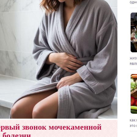
одн
жиз
явл
как
первый звонок мочекаменной
это
болезни