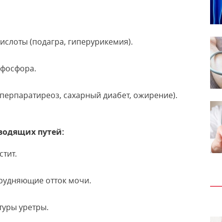
слоты (подагра, гиперурикемия).
 фосфора.
перпаратиреоз, сахарный диабет, ожирение).
водящих путей:
тит.
рудняющие отток мочи.
туры уретры.