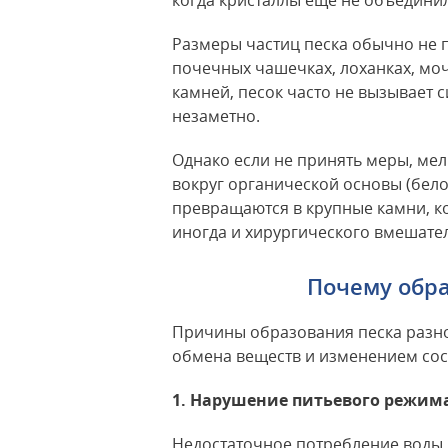
когда кристаллы еще не объедини
Размеры частиц песка обычно не 
почечных чашечках, лоханках, моч
камней, песок часто не вызывает 
незаметно.
Однако если не принять меры, ме
вокруг органической основы (бело
превращаются в крупные камни, ко
иногда и хирургического вмешател
Почему обр
Причины образования песка разно
обмена веществ и изменением сос
1. Нарушение питьевого режим
Недостаточное потребление воды 