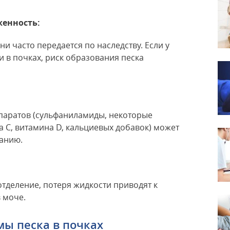
женность:
и часто передается по наследству. Если у
 в почках, риск образования песка
паратов (сульфаниламиды, некоторые
 С, витамина D, кальциевых добавок) может
анию.
тделение, потеря жидкости приводят к
 моче.
ы песка в почках