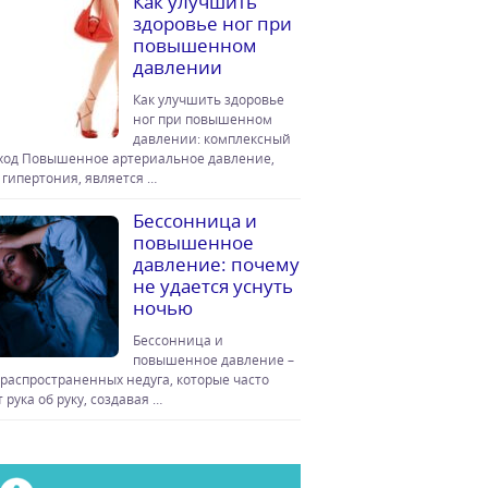
Как улучшить
здоровье ног при
повышенном
давлении
Как улучшить здоровье
ног при повышенном
давлении: комплексный
ход Повышенное артериальное давление,
 гипертония, является …
Бессонница и
повышенное
давление: почему
не удается уснуть
ночью
Бессонница и
повышенное давление –
 распространенных недуга, которые часто
 рука об руку, создавая …