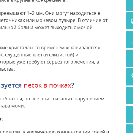
лись в крупные конкременты.
превышают 1–2 мм. Они могут находиться в
еточниках или мочевом пузыре. В отличие от
сильной боли и может выходить с мочой
лкие кристаллы со временем «склеиваются»
к, слущенные клетки слизистой) и
торые уже требуют серьезного лечения, а
ьства.
азуется
песок в почках
?
образны, но все они связаны с нарушением
тава мочи.
а:
приводит к увеличению концентрации солей в