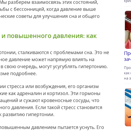
кри
ас. Мы разберем взаимосвязь этих состояний,
бы с бессонницей, когда давление выше
ческие советы для улучшения сна и общего
 и повышенного давления: как
тонии, сталкиваются с проблемами сна. Это не
Пр
за
ное давление может напрямую влиять на
 в свою очередь, могут усугублять гипертонию.
Про
изме подробнее.
как
на 
нии стресса или возбуждения, его организм
кие как адреналин и кортизол. Эти гормоны
ащений и сужают кровеносные сосуды, что
ого давления. Если такой стресс становится
к развитию гипертонии.
 повышенным давлением пытается уснуть. Его