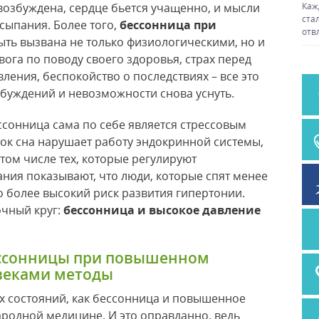
возбуждена, сердце бьется учащенно, и мысли
Каж
ста
асыпания. Более того,
бессонница при
отв
ть вызвана не только физиологическими, но и
ога по поводу своего здоровья, страх перед
ения, беспокойство о последствиях – все это
буждений и невозможности снова уснуть.
ссонница сама по себе является стрессовым
ок сна нарушает работу эндокринной системы,
том числе тех, которые регулируют
ния показывают, что люди, которые спят менее
но более высокий риск развития гипертонии.
чный круг:
бессонница и высокое давление
ессонницы при повышенном
веками методы
их состояний, как бессонница и повышенное
ародной медицине. И это оправданно, ведь