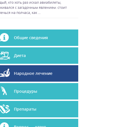
дый, кто хоть раз искал авиабилеты,
лкивался с загадочным явлением: стоит
лечься на полчаса, как …
Общие сведения
Диета
Народное лечение
Процедуры
Препараты
Вопрос — ответ