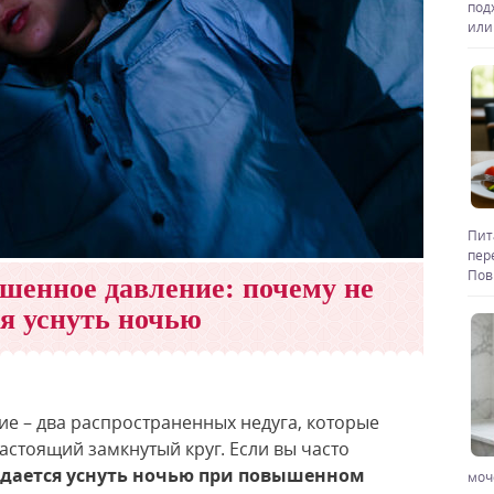
под
или
Пит
пер
Пов
шенное давление: почему не
ся уснуть ночью
е – два распространенных недуга, которые
 настоящий замкнутый круг. Если вы часто
удается уснуть ночью при повышенном
моч