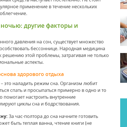
гулярное применение в течение нескольких
облегчение.
 ночью: другие факторы и
ного давления на сон, существует множество
способствовать бессоннице. Народная медицина
к решению этой проблемы, затрагивая не только
иональные аспекты.
основа здорового отдыха
, – это наладить режим сна. Организм любит
ться спать и просыпаться примерно в одно и то
то помогает настроить внутренние
лируют циклы сна и бодрствования.
сну:
За час-полтора до сна начните готовить
ожет быть теплая ванна, чтение книги (не