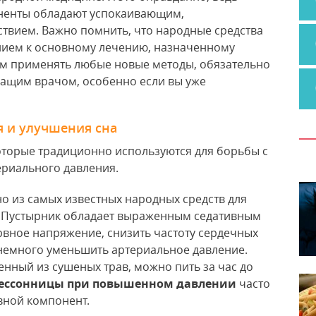
ненты обладают успокаивающим,
твием. Важно помнить, что народные средства
нием к основному лечению, назначенному
ем применять любые новые методы, обязательно
чащим врачом, особенно если вы уже
я и улучшения сна
которые традиционно используются для борьбы с
риального давления.
но из самых известных народных средств для
. Пустырник обладает выраженным седативным
рвное напряжение, снизить частоту сердечных
 немного уменьшить артериальное давление.
енный из сушеных трав, можно пить за час до
 бессонницы при повышенном давлении
часто
вной компонент.