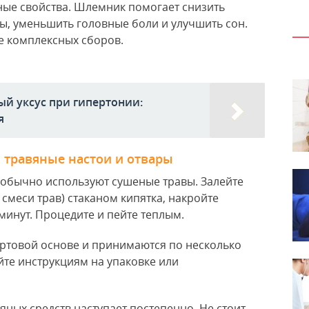
ые свойства. Шлемник помогает снизить
ы, уменьшить головные боли и улучшить сон.
ве комплексных сборов.
й уксус при гипертонии:
я
 травяные настои и отвары
 обычно используют сушеные травы. Залейте
смеси трав) стаканом кипятка, накройте
минут. Процедите и пейте теплым.
иртовой основе и принимаются по несколько
йте инструкциям на упаковке или
яных средств наступает постепенно. Не стоит