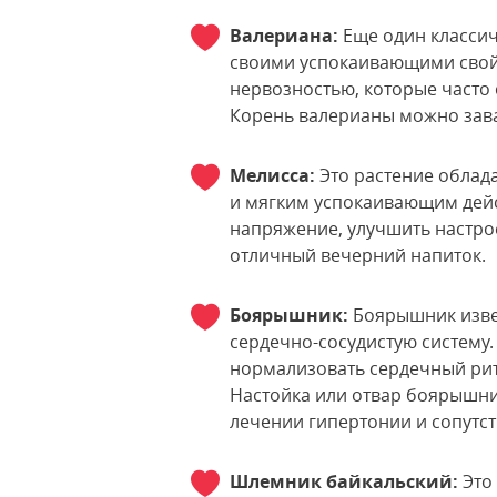
Валериана:
Еще один классич
своими успокаивающими свойс
нервозностью, которые часто
Корень валерианы можно зава
Мелисса:
Это растение облад
и мягким успокаивающим дейс
напряжение, улучшить настрое
отличный вечерний напиток.
Боярышник:
Боярышник изве
сердечно-сосудистую систему
нормализовать сердечный рит
Настойка или отвар боярышни
лечении гипертонии и сопутс
Шлемник байкальский:
Это