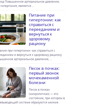
ход Повышенное артериальное давление,
 гипертония, является …
Питание при
гипертонии: как
справиться с
перееданием и
вернуться к
здоровому
рациону
ание при гипертонии: как справиться с
ееданием и вернуться к здоровому рациону
ышенное артериальное давление, …
Песок в почках:
первый звонок
мочекаменной
болезни
Песок в почках
(микролитиаз) — это
состояние, при котором в
евыводящей системе образуются мелкие