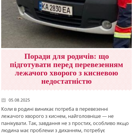
Поради для родичів: що
підготувати перед перевезенням
лежачого хворого з кисневою
недостатністю
05.08.2025
Коли в родині виникає потреба в перевезенні
лежачого хворого з киснем, найголовніше — не
панікувати. Так, завдання не з простих, особливо якщо
людина має проблеми з диханням, потребує