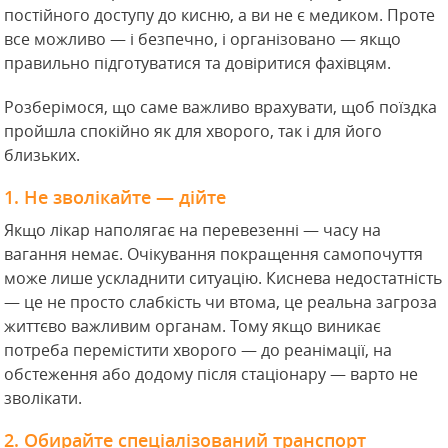
постійного доступу до кисню, а ви не є медиком. Проте
все можливо — і безпечно, і організовано — якщо
правильно підготуватися та довіритися фахівцям.
Розберімося, що саме важливо врахувати, щоб поїздка
пройшла спокійно як для хворого, так і для його
близьких.
1. Не зволікайте — дійте
Якщо лікар наполягає на перевезенні — часу на
вагання немає. Очікування покращення самопочуття
може лише ускладнити ситуацію. Киснева недостатність
— це не просто слабкість чи втома, це реальна загроза
життєво важливим органам. Тому якщо виникає
потреба перемістити хворого — до реанімації, на
обстеження або додому після стаціонару — варто не
зволікати.
2. Обирайте спеціалізований транспорт