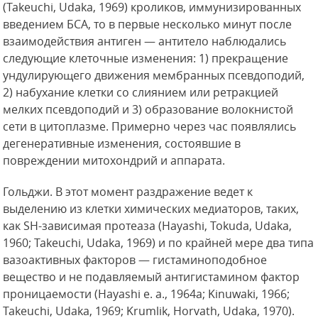
(Takeuchi, Udaka, 1969) кроликов, иммунизированных
введением БСА, то в первые несколько минут после
взаимодействия антиген — антитело наблюдались
следующие клеточные изменения: 1) прекращение
ундулирующего движения мембранных псевдоподий,
2) набухание клетки со слиянием или ретракцией
мелких псевдоподий и 3) образование волокнистой
сети в цитоплазме. Примерно через час появлялись
дегенеративные изменения, состоявшие в
повреждении митохондрий и аппарата.
Гольджи. В этот момент раздражение ведет к
выделению из клетки химических медиаторов, таких,
как SH-зависимая протеаза (Hayashi, Tokuda, Udaka,
1960; Takeuchi, Udaka, 1969) и по крайней мере два типа
вазоактивных факторов — гистаминоподобное
вещество и не подавляемый антигистамином фактор
проницаемости (Hayashi е. а., 1964а; Kinuwaki, 1966;
Takeuchi, Udaka, 1969; Krumlik, Horvath, Udaka, 1970).