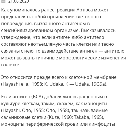
21.06.2020
Как упоминалось ранее, реакция Артюса может
представлять собой проявление клеточного
повреждения, вызванного антигеном в
сенсибилизированном организме. Высказывалось
утверждение, что если антиген либо антитело
составляют неотъемлемую часть клетки или тесно
связаны с нею, то взаимодействие антиген — антитело
может вызвать типичные морфологические изменения
в клетке.
Это относится прежде всего к клеточной мембране
(Hayashi е. а., 1958; К. Udaka,
К — Udaka, 19G9a).
Если антиген (БСА) добавляли к выращенным в
культуре клеткам, таким, скажем, как моноциты
(Hayashi, Опо, 1955; Опо, 1958), так называемые
сальниковые клетки (Kuze, 1960; Takaba, 1965),
моноциты периферической крови или лимфоциты