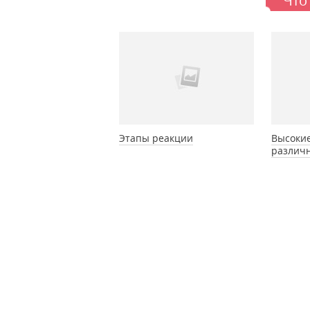
Что
Этапы реакции
Высоки
различн