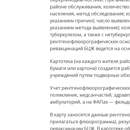
районе обслуживания, количеств
населения, метод обследования; 
указанием причин); число выявлен
указанием метода выявления); ко
туберкулезом, а также с нетуберку
рентгенофлюорографических осмот
ревакцинаций БЦЖ ведется на осн
Картотека (на каждого жителя рай
бумаги или картона) создается р
учреждений путем подворных обход
Учет рентгенофлюорографических 
поликлиник, медсанчастей, здравп
амбулаторий, а на ФАПах — фельд
В карту заносятся данные рентге
прилагаться флюорограмма), резу
ревакцинации БЦЖ. В картотеке о