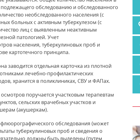
о подлежащего обследованию и обследованного
количество необследованного
населения (с
ных больных с активным туберкулезом (с
личество лиц с выявленным неактивным
лезной патологией. Учет
ров населения, туберкулиновых проб и
ове картотечного принципа.
она заводится отдельная карточка из плотной
аботниками лечебно-профилактических
ов, хранится в поликлиниках, СВУ и ФАПах.
осмотров поручается участковым терапевтам
унктов, сельских врачебных участков и
шерам (акушеркам).
нофлюорографического обследования (может
льтаты туберкулиновых проб и сведения о
бязательно должны быть выделены (путем