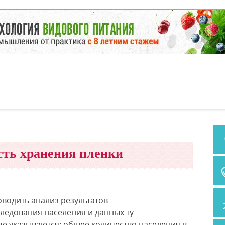
ть хранения пленки
водить анализ результатов
едования населения и данных ту-
зе указываются: общее количество населения в