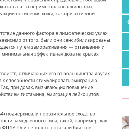
оказать на экспериментальных животных,
еакции посинения кожи, как при активной
тствие данного фактора в лимфатических узлах
зависимо от того, были они сенсибилизированы
ождается путем замораживания — оттаивания и
о минимальная эффективная доза на крысах
свойств, отличающих его от большинства других
я к способности стимулировать эмиграцию
 Так, при дозах, вызывающих повышение
ействием гистамина, эмиграция лейкоцитов
964) подчеркивали поразительное сходство
ости замедленного типа, такой, например, как
м ФПЛУ. Они не только показали близкое