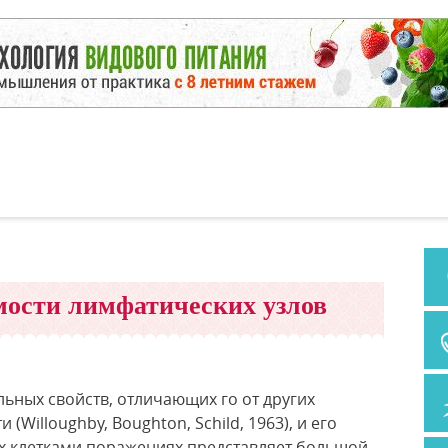
ости лимфатических узлов
льных свойств, отличающих го от других
Willoughby, Boughton, Schild, 1963), и его
х клетками поражениях представляет большой