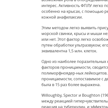
интерес. Активность ФПЛУ легко п
особенно на крысах, с помощью р
кожной анафилаксии.
Этим методом легко выявить прису
морской
свинки, крысы и мыши не
или нет. Этот фактор легко освоб
путем обработки ультразвуком; ег
эквивалентна 1,5 млн. клеток.
Одно из наиболее поразительных 
факторов проницаемости, сводитс
полиморфноядер-ных лейкоцитов.
проницаемости, сопоставимое с д
была в 15 раз более выражена.
Willoughby, Spector и Boughton (1
между реакцией гиперчувствительн
реакция на туберкулин, и эффекто