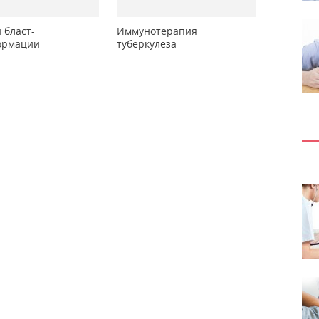
 бласт-
Иммунотерапия
ормации
туберкулеза