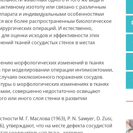
оактивному изотопу или связано с различным
ппарата и индивидуальными особенностями
тся все более распространенным биологическое
ирургических
операций. И естественно,
для оценки исходов и эффективности этих
ений тканей сосудистых стенок в местах
чению морфологических изменений в тканях
па при моделировании операции интимоэктомии,
случаях окклюзионного поражения сосудов.
туры о морфологических изменениях в тканях
омии, совершенно недостаточно освещают
ого или иного слоя стенки в развитии
ности М. Г. Маслова (1963), Р. N. Sawyer, D. Zusi,
966), утверждают, что на месте дефекта сосудистой
тая соединительная ткань, которую