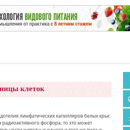
ницы клеток
эндотелия лимфатических капилляров белых крыс
 радиоактивного фосфора, то это может
тельности животных одного и того же вида и