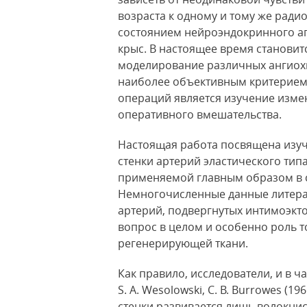
возраста к одному и тому же ради
состоянием нейроэндокринного а
крыс. В настоящее время станови
моделирование различных ангиох
наиболее объективным критерием 
операций является изучение измен
оперативного вмешательства.
Настоящая работа посвящена изу
стенки артерий эластического ти
применяемой главным образом в 
Немногочисленные данные литера
артерий, подвергнутых интимоэкт
вопрос в целом и особенно роль т
регенерирующей ткани.
Как правило, исследователи, и в част
S. A. Wesolowski, С. В. Burrowes (1
стенки развивается лишь волокнис