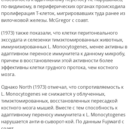
по-видимому, в периферических органах происходила
пролиферация Т-клеток, мигрировавших туда ранее из
вилочковой железы. McGregor с соавт.
(1973) также показали, что клетки перитонеального
экссудата и селезенки тимэктомированных животных,
иммунизированных L. Monocytogenes, менее активны в
адаптивном переносе иммунитета к данному микробу,
причем в восстановлении
этой активности более
эффективны клетки грудного протока, чем костного
мозга.
Однако North (1973) отмечал, что сопротивляемость к
L. Monocytogenes не снижается у облученных,
тимэктомированных, восстановленных пересадкой
костного мозга мышей. Вместе с тем способность к
адаптивному переносу иммунитета к L. Monocytogenes
нарушается анти-в-сыворот-кой. По данным Fujiward с
соавт.