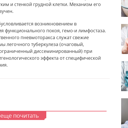
ким и стенкой грудной клетки. Механизм его
зучен.
обусловливается возникновением в
я функционального покоя, гемо-и лимфостаза.
венного пневмоторакса служат свежие
ы легочного туберкулеза (очаговый,
 ограниченный диссеминированный) при
тгенологического эффекта от специфической
ния.
 еще почитать