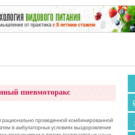
нный пневмоторакс
 и рационально проведенной комбинированной
затем в амбулаторных условиях выздоровление
ми изменениями в легких достигается не чаще