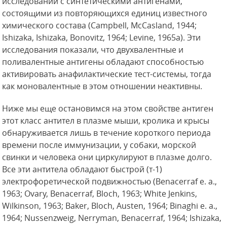
исследований с синтетическими антигенами,
состоящими из повторяющихся единиц известного
химического состава (Campbell, McCasland, 1944;
Ishizaka, Ishizaka, Bonovitz, 1964; Levine, 1965a). Эти
исследования показали, что двухвалентные и
поливалентные антигены обладают способностью
активировать анафилактические тест-системы, тогда
как моновалентные в этом отношении неактивны.
Ниже мы еще остановимся на этом
свойстве антиген
этот класс антител в плазме мыши, кролика и крысы
обнаруживается лишь в течение короткого периода
времени после иммунизации, у собаки, морской
свинки и человека они циркулируют в плазме долго.
Все эти антитела обладают быстрой (т-1)
электрофоретической подвижностью (Benacerraf е. а.,
1963; Ovary, Benacerraf, Bloch, 1963; White Jenkins,
Wilkinson, 1963; Baker, Bloch, Austen, 1964; Binaghi e. a.,
1964; Nussenzweig, Nerryman, Benacerraf, 1964; Ishizaka,