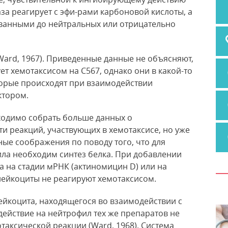
за реагирует с эфи-рами карбоновой кислоты, а
ванными до нейтральных или отрицательно
 Ward, 1967). Приведенные данные не объясняют,
т хемотаксисом на С567, однако они в какой-то
торые происходят при взаимодействии
ктором.
бходимо собрать больше данных о
и реакций, участвующих в хемотаксисе, но уже
ые соображения по поводу того, что для
ила необходим синтез белка. При добавлении
а на стадии мРНК (актиномицин D) или на
лейкоциты не реагируют хемотаксисом.
йкоцита, находящегося во взаимодействии с
здействие на нейтрофил тех же препаратов не
таксической реакции (Ward, 1968). Система