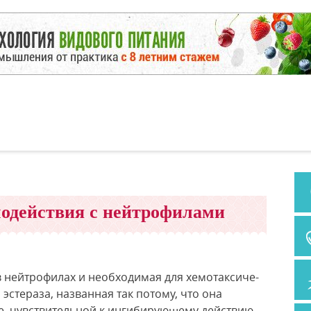
одействия с нейтрофилами
в нейтрофилах и необходимая для хемотаксиче-
 эстераза, названная так потому, что она
рме, чувствительной к ингибирующему действию