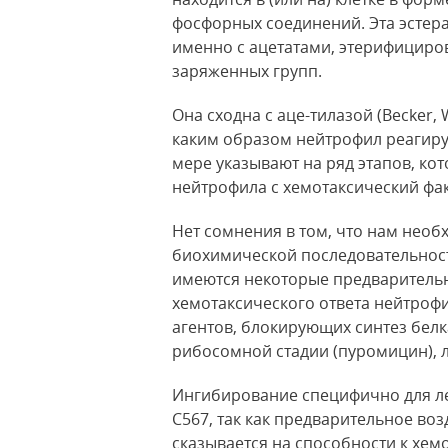
фосфорных соединений. Эта эстера
именно с ацетатами, этерифициро
заряженных групп.
Она сходна с аце-тилазой (Becker,
каким образом нейтрофил реагируе
мере указывают на ряд этапов, ко
нейтрофила с хемотаксический фа
Нет сомнения в том, что нам нео
биохимической последовательност
имеются некоторые предварительн
хемотаксического ответа нейтроф
агентов, блокирующих синтез белк
рибосомной стадии (пуромицин), 
Ингибирование специфично для ле
С567, так как предварительное во
сказывается на способности к хемо