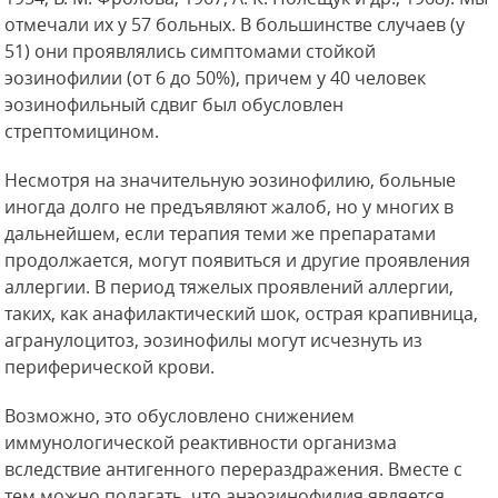
отмечали их у 57 больных. В большинстве случаев (у
51) они проявлялись симптомами стойкой
эозинофилии (от 6 до 50%), причем у 40 человек
эозинофильный сдвиг был обусловлен
стрептомицином.
Несмотря на значительную
эозинофилию, больные
иногда долго не предъявляют жалоб, но у многих в
дальнейшем, если терапия теми же препаратами
продолжается, могут появиться и другие проявления
аллергии. В период тяжелых проявлений аллергии,
таких, как анафилактический шок, острая крапивница,
агранулоцитоз, эозинофилы могут исчезнуть из
периферической крови.
Возможно, это обусловлено снижением
иммунологической реактивности организма
вследствие антигенного перераздражения. Вместе с
тем можно полагать, что анэозинофилия является