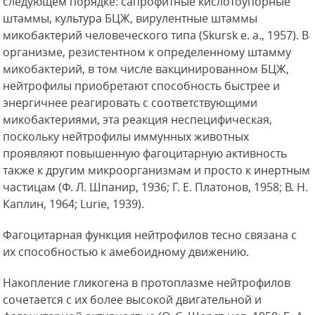
следующем порядке: сапрофитные кислотоупорные
штаммы, культура БЦЖ, вирулентные штаммы
микобактерий человеческого типа (Skursk е. а., 1957). В
организме, резистентном к определенному штамму
микобактерий, в том числе вакцинированном БЦЖ,
нейтрофилы приобретают способность быстрее и
энергичнее реагировать с соответствующими
микобактериями, эта реакция неспецифическая,
поскольку нейтрофилы иммунных животных
проявляют повышенную
фагоцитарную активность
также к другим микроорганизмам и просто к инертным
частицам (Ф. Л. Шпанир, 1936; Г. Е. Платонов, 1958; В. Н.
Каплин, 1964; Lurie, 1939).
Фагоцитарная функция нейтрофилов тесно связана с
их способностью к амебоидному движению.
Накопление гликогена в протоплазме нейтрофилов
сочетается с их более высокой двигательной и