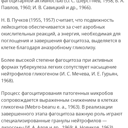
фагоцитарной активностью (О. С. Шерст-нев, 1958; Б. А.
Павлов, 1960; И. В. Савицкий и др., 1966).
Н. В. Пучков (1955, 1957) считает, что подвижность
лейкоцитов обеспечивается за счет аэробных
окислительных реакций, а энергия, необходимая для
поглощения и завершения фагоцитоза, выделяется в
клетке благодаря анаэробному гликолизу.
Более высокой степени фагоцитоза при активных
формах туберкулеза легких сопутствует насыщение
нейтрофилов гликогеном (И. С. Мечева, И. Е. Гурьян,
1968).
Процесс фагоцитирования патогенных микробов
сопровождается выраженным снижением в клетках
гликогена (Mebro-beanu е. а., 1963). В реализации
завершенного этапа фагоцитоза важную роль играют
специализированные гранулы нейтрофилов —
лизосомы (И. А. Алов и др., 1969; А. Новиков, 1963).