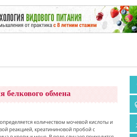
 белкового обмена
определяется количеством мочевой кислоты и
овой реакцией, креатининовой пробой с
на в крови и моче. В ряде случаев приходится