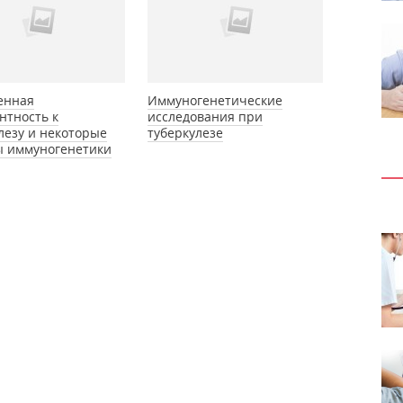
енная
Иммуногенетические
нтность к
исследования при
лезу и некоторые
туберкулезе
ы иммуногенетики