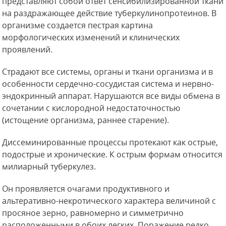
представляют собой ответ сенсибилизированной ткани
на раздражающее действие туберкулинопротеинов. В
организме создается пестрая картина
морфологических изменений и клинических
проявлений.
Страдают все системы, органы и ткани организма и в
особенности сердечно-сосудистая система и нервно-
эндокринный
аппарат. Нарушаются все виды обмена в
сочетании с кислородной недостаточностью
(истощение организма, раннее старение).
Диссеминированные процессы протекают как острые,
подострые и хронические. К острым формам относится
милиарный туберкулез.
Он проявляется очагами продуктивного и
альтеративно-некротического характера величиной с
просяное зерно, равномерно и симметрично
расположенными в обоих легких. Поражение редко