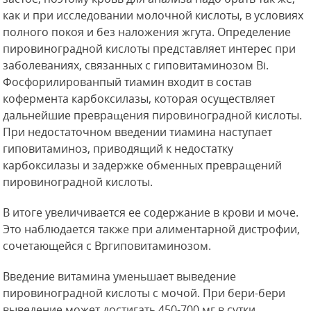
как и при исследовании молочной кислоты, в условиях
полного покоя и без наложения жгута. Определение
пировиноградной кислоты представляет интерес при
заболеваниях, связанных
с гиповитаминозом Bi.
Фосфорилированпый тиамин входит в состав
кофермента карбоксилазы, которая осуществляет
дальнейшие превращения пировиноградной кислоты.
При недостаточном введении тиамина наступает
гиповитаминоз, приводящий к недостатку
карбоксилазы и задержке обменных превращений
пировиноградной кислоты.
В итоге увеличивается ее содержание в крови и моче.
Это наблюдается также при алиментарной дистрофии,
сочетающейся с Вргиповитаминозом.
Введение витамина уменьшает выведение
пировиноградной кислоты с мочой. При бери-бери
выведение может достигать 450-700 мг в сутки.