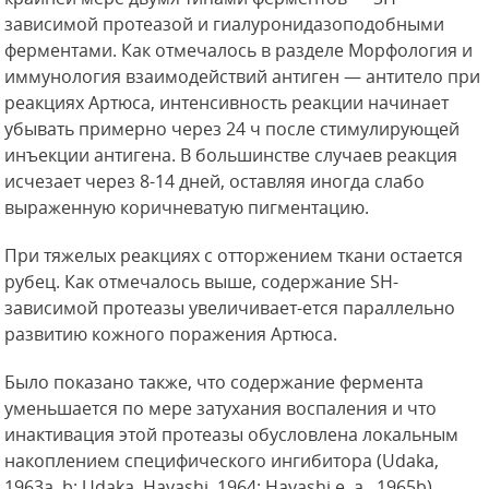
зависимой протеазой и гиалуронидазоподобными
ферментами. Как отмечалось в разделе Морфология и
иммунология взаимодействий антиген — антитело при
реакциях Артюса, интенсивность
реакции начинает
убывать примерно через 24 ч после стимулирующей
инъекции антигена. В большинстве случаев реакция
исчезает через 8-14 дней, оставляя иногда слабо
выраженную коричневатую пигментацию.
При тяжелых реакциях с отторжением ткани остается
рубец. Как отмечалось выше, содержание SH-
зависимой протеазы увеличивает-ется параллельно
развитию кожного поражения Артюса.
Было показано также, что содержание фермента
уменьшается по мере затухания воспаления и что
инактивация этой протеазы обусловлена локальным
накоплением специфического ингибитора (Udaka,
1963а, b; Udaka, Hayashi, 1964; Hayashi е. a., 1965b).