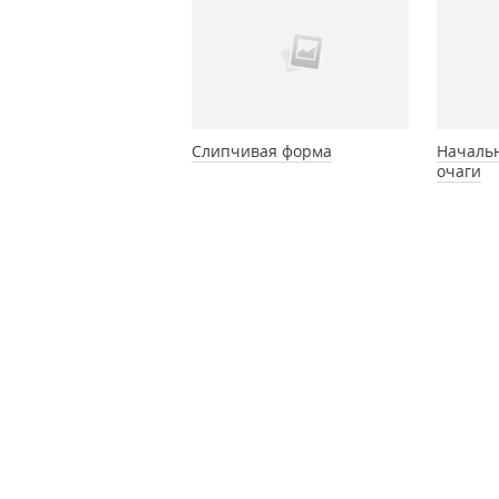
Слипчивая форма
Началь
очаги