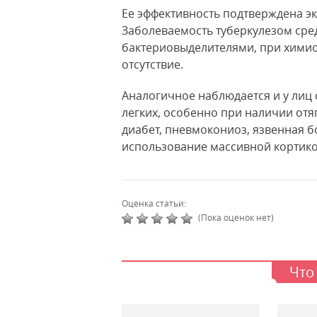
Ее эффективность подтверждена 
Заболеваемость туберкулезом сред
бактериовыделителями, при химиоп
отсутствие.
Аналогичное наблюдается и у лиц
легких, особенно при наличии от
диабет, пневмокониоз, язвенная б
использование массивной кортикос
Оценка статьи:
(Пока оценок нет)
Что