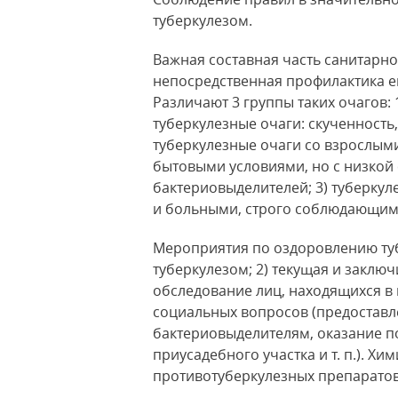
туберкулезом.
Важная составная часть санитарн
непосредственная профилактика его
Различают 3 группы таких очагов:
туберкулезные очаги: скученность
туберкулезные очаги со взрослым
бытовыми условиями, но с низкой
бактериовыделителей; 3) туберк
и больными, строго соблюдающим
Мероприятия по оздоровлению туб
туберкулезом; 2) текущая и заклю
обследование лиц, находящихся в 
социальных вопросов (предостав
бактериовыделителям, оказание п
приусадебного участка и т. п.). 
противотуберкулезных препаратов