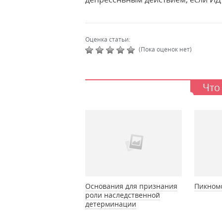
Оценка статьи:
(Пока оценок нет)
Что
Основания для признания
Пикном
роли наследственной
детерминации