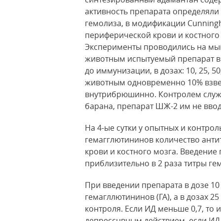
активность препарата определяли 
гемолиза, в модификации Cunnin
периферической крови и костного
Эксперименты проводились на мыш
животным испытуемый препарат в
до иммунизации, в дозах: 10, 25, 
животным одновременно 10% взвес
внутрибрюшинно. Контролем слу
барана, препарат ШЖ-2 им не вво
На 4-ые сутки у опытных и контро
гемагглютининов количество ант
крови и костного мозга. Введение 
приблизительно в 2 раза титры ге
При введении препарата в дозе 10
гемагллютининов (ГА), а в дозах 25
контроля. Если ИД меньше 0,7, то
депресснвным действием, если И