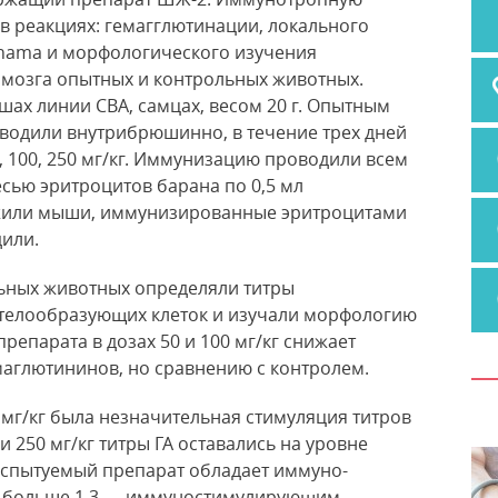
в реакциях: гемагглютинации, локального
ghama и морфологического
изучения
 мозга опытных и контрольных животных.
ах линии СВА, самцах, весом 20 г. Опытным
водили внутрибрюшинно, в течение трех дней
50, 100, 250 мг/кг. Иммунизацию проводили всем
ью эритроцитов барана по 0,5 мл
жили мыши, иммунизированные эритроцитами
дили.
льных животных определяли титры
ителообразующих клеток и изучали морфологию
препарата в дозах 50 и 100 мг/кг снижает
маглютининов, но сравнению с контролем.
 мг/кг была незначительная стимуляция титров
 и 250 мг/кг титры ГА оставались на уровне
 испытуемый препарат обладает иммуно-
Д больше 1,3 — иммуностимулирующим.