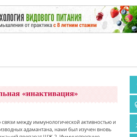
льная «инактивация»
 связи между иммунологической активностью и
изводных адамантана, нами был изучен вновь
ержащий препарат ШЖ-2. Иммунотропную