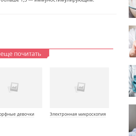
 еще почитать
орфные девочки
Электронная микроскопия