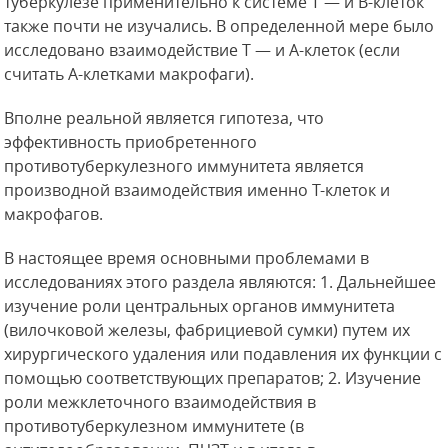
туберкулезе применительно к системе Т — и В-клеток
также почти не изучались. В определенной мере было
исследовано взаимодействие Т — и А-клеток (если
считать А-клетками макрофаги).
Вполне реальной является гипотеза, что
эффективность приобретенного
противотуберкулезного
иммунитета является
производной взаимодействия именно Т-клеток и
макрофагов.
В настоящее время основными проблемами в
исследованиях этого раздела являются: 1. Дальнейшее
изучение роли центральных органов иммунитета
(вилочковой железы, фабрициевой сумки) путем их
хирургического удаления или подавления их функции с
помощью соответствующих препаратов; 2. Изучение
роли межклеточного взаимодействия в
противотуберкулезном иммунитете (в