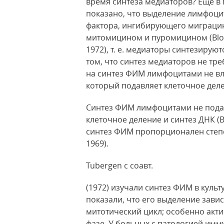
время синтеза медиаторов? Еще в
показано, что выделение лимфоци
фактора, ингибирующего миграцию
митомицином и пуромицином (Bloom, 
1972),
т. е. медиаторы синтезируют
том, что синтез медиаторов не тре
на синтез ФИМ лимфоцитами не вли
который подавляет клеточное дел
Синтез ФИМ лимфоцитами не пода
клеточное деление и синтез ДНК (B
синтез ФИМ пропорционален степен
1969).
Tubergen с соавт.
(1972) изучали синтез ФИМ в куль
показали, что его выделение завис
митотический цикл; особенно акти
фазе. У больных с патологией им