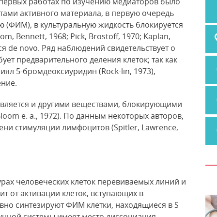
 первых работах по изучению медиаторов было
тами активного материала, в первую очередь
 (ФИМ), в культуральную жидкость блокируется
Bennett, 1968; Pick, Brostoff, 1970; Kaplan,
ся de novo. Ряд наблюдений свидетельствует о
бует предварительного деления клеток; так как
ял 5-бромдеоксиуридин (Rock-lin, 1973),
ение.
вляется и другими веществами, блокирующими
loom е. а., 1972). По данным некоторых авторов,
и стимуляции лимфоцитов (Spitler, Lawrence,
турах человеческих клеток перевиваемых линий и
ит от активации клеток, вступающих в
вно синтезируют ФИМ клетки, находящиеся в S
мунной системы имеет место диссоциация