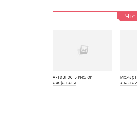
Что
Активность кислой
Межарт
фосфатазы
анасто