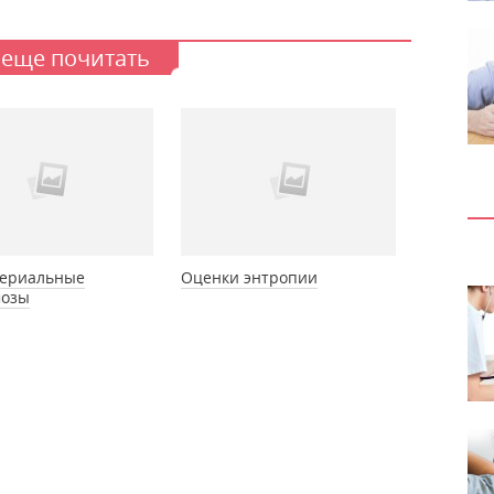
 еще почитать
ериальные
Оценки энтропии
мозы