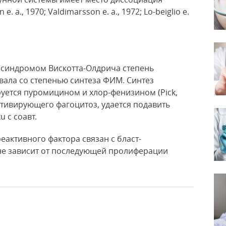
. а., 1970; Valdimarsson е. а., 1972; Lo-beiglio е.
 с синдромом Вискотта-Олдрича степень
вала со степенью синтеза ФИМ. Синтез
уется пуромицином и хлор-фенизином (Pick,
 активирующего фагоцитоз, удается подавить
u с соавт.
реактивного фактора связан с бласт-
не зависит от последующей пролиферации