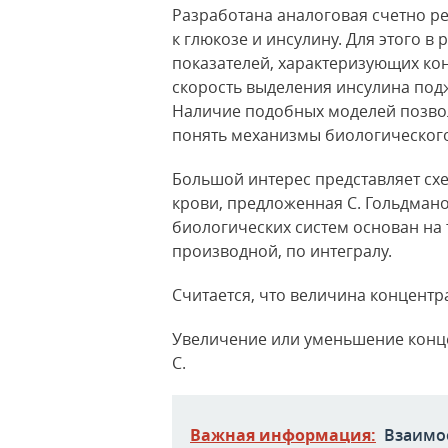
Разработана аналоговая счетно р
к глюкозе и инсулину. Для этого 
показателей, характеризующих кон
скорость выделения инсулина подж
Наличие подобных моделей позвол
понять механизмы биологического
Большой интерес представляет сх
крови, предложенная С. Гольдмано
биологических систем основан на 
производной, по интегралу.
Считается, что величина концент
Увеличение или уменьшение концент
С.
Важная информация:
Взаимо