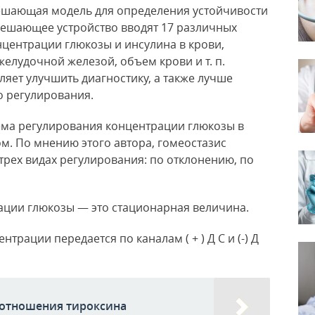
ешающая модель для определения устойчивости
в решающее устройство вводят 17 различных
центрации глюкозы и инсулина в крови,
елудочной железой, объем крови и т. п.
яет улучшить диагностику, а также лучше
 регулирования.
ема регулирования концентрации глюкозы в
м. По мнению этого автора, гомеостазис
трех видах регулирования: по отклонению, по
рации глюкозы — это стационарная величина.
рации передается по каналам ( + ) Д С и (-) Д
отношения тироксина