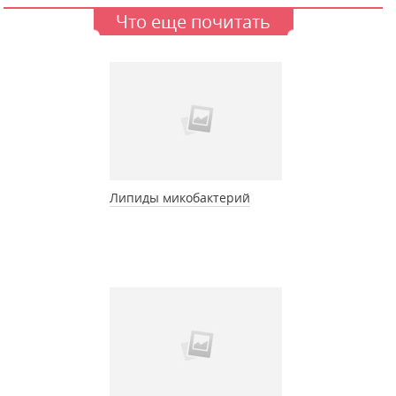
Что еще почитать
Липиды микобактерий