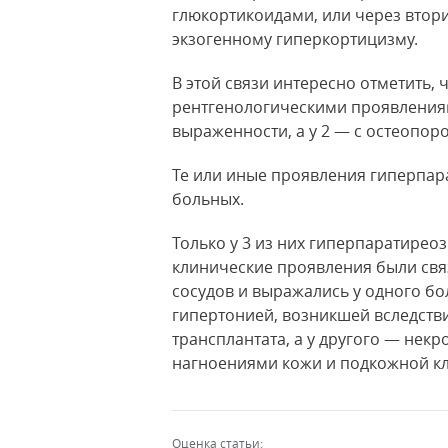
глюкортикоидами, или через втор
экзогенному гиперкортицизму.
В этой связи интересно отметить, 
рентгенологическими проявлениям
выраженности, а у 2 — с остеопор
Те или иные проявления гиперпар
больных.
Только у 3 из них гиперпаратирео
клинические проявления были св
сосудов и выражались у одного б
гипертонией, возникшей вследств
трансплантата, а у другого — не
нагноениями кожи и подкожной кл
Оценка статьи: