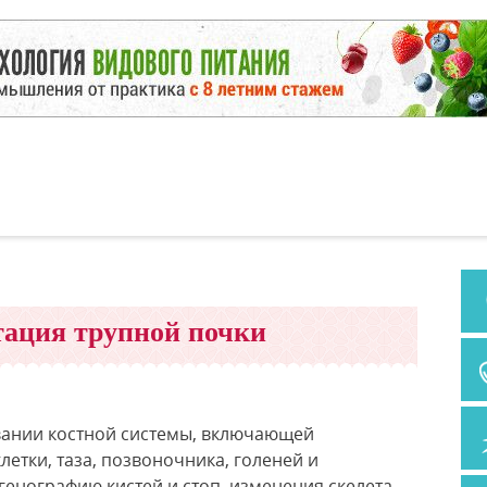
ация трупной почки
вании костной системы, включающей
летки, таза, позвоночника, голеней и
енографию кистей и стоп, изменения скелета