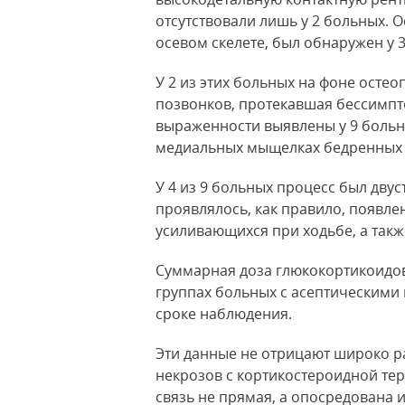
отсутствовали лишь у 2 больных.
осевом скелете, был обнаружен
у 
У 2 из этих больных на фоне осте
позвонков, протекавшая бессимпт
выраженности выявлены у 9 больных
медиальных мыщелках бедренных 
У 4 из 9 больных процесс был дву
проявлялось, как правило, появле
усиливающихся при ходьбе, а такж
Суммарная доза глюкокортикоидов
группах больных с асептическими 
сроке наблюдения.
Эти данные не отрицают широко р
некрозов с кортикостероидной тер
связь не прямая, а опосредована