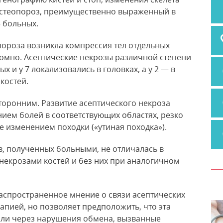
 Остеопороз, преимущественно выраженный в
3 больных.
опороза возникла компрессия тел отдельных
омно. Асептические некрозы различной степени
 и у 7 локализовались в головках, а у 2 — в
костей.
сторонним. Развитие асептического некроза
нием болей в соответствующих областях, резко
е изменением походки («утиная походка»).
, полученных больными, не отличалась в
некрозами костей и без них при аналогичном
аспространенное мнение о связи асептических
апией, но позволяет предположить, что эта
 или через нарушения обмена, вызванные