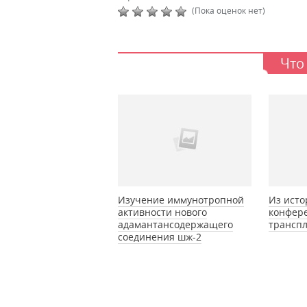
(Пока оценок нет)
Что
Изучение иммунотропной
Из исто
активности нового
конфер
адамантансодержащего
трансп
соединения шж-2