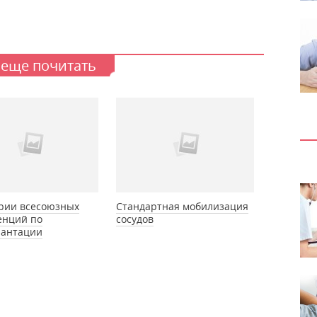
 еще почитать
рии всесоюзных
Стандартная мобилизация
енций по
сосудов
лантации