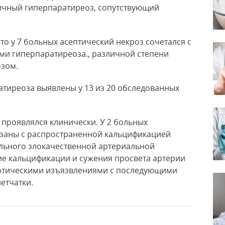
ичный гиперпаратиреоз, сопутствующий
что у 7 больных асептический некроз сочетался с
и гиперпаратиреоза., различной степени
озом.
атиреоза выявлены у 13 из 20 обследованных
з проявлялся клинически. У 2 больных
язаны с распространенной кальцификацией
ольного злокачественной артериальной
ие кальцификации и сужения просвета артерии
кротическими изъязвлениями с последующими
етчатки.