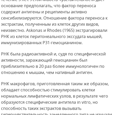
основание предполагать, что фактор переноса
содержит антигены и реципиенты активно
сенсибилизируются. Отношение фактора переноса к
экстрактам, полученным из клеток других видов,
неизвестно. Askonas и Rhodes (1965) экстрагировали
РНК из клеток перитонеального
экссудата мышей,
иммунизированных Р31-гемоцианином.
РНК была радиоактивной и, судя по специфической
активности, заражающий гемоцианин был
приблизительно в 20 раз более иммунологичен по
отношению к мышам, чем нативный антиген.
РНК макрофагов, приготовленная таким же образом,
обладает способностью стимулировать клетки
нормальных лимфатических узлов, в результате чего
образуются специфические антитела in vitro, но
способность таких экстрактов вызывать
гиперчувствительность замедленного типа не изучали.