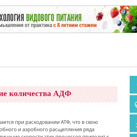
ие количества АДФ
ается при расходовании АТФ, что в свою
обного и аэробного расщепления ряда
личение скорости этих процессов приводит к