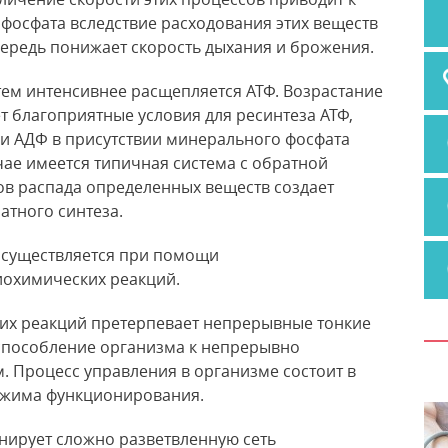
осфата вследствие расходования этих веществ
чередь понижает скорость дыхания и брожения.
тем интенсивнее расщепляется АТФ.
Возрастание
т благоприятные условия для ресинтеза АТФ,
и АДФ в присутствии минерального фосфата
чае имеется типичная система с обратной
ов распада определенных веществ создает
атного синтеза.
осуществляется при помощи
иохимических реакций.
ких реакций претерпевает непрерывные тонкие
пособление организма к непрерывно
Процесс управления в организме состоит в
ежима функционирования.
нирует сложно разветвленную сеть