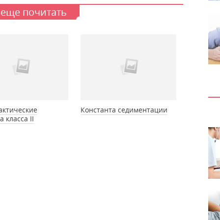
 еще почитать
актические
Константа седиментации
 класса II