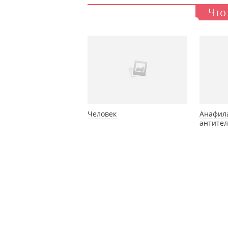
Что
Человек
Анафил
антитела