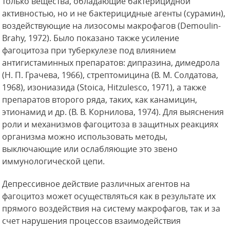
только вещества, обладающие бактерицидной
активностью, но и не бактерицидные агенты (сурамин),
воздействующие на лизосомы макрофагов (Demoulin-
Brahy, 1972). Было показано также усиление
фагоцитоза при туберкулезе под влиянием
антигистаминных препаратов: дипразина,
димедрола
(Н. П. Грачева, 1966), стрептомицина (В. М. Солдатова,
1968), изониазида (Stoica, Hitzulesco, 1971), а также
препаратов второго ряда, таких, как канамицин,
этионамид и др. (В. В. Корнилова, 1974). Для выяснения
роли и механизмов фагоцитоза в защитных реакциях
организма можно использовать методы,
выключающие или ослабляющие это звено
иммунологической цепи.
Депрессивное действие различных агентов на
фагоцитоз может осуществляться как в результате их
прямого воздействия на систему макрофагов, так и за
счет нарушения процессов взаимодействия