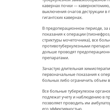
кавернах почки — кавернэктомию
выключения очагов деструкции в 
гигантских кавернах.
В предоперационном периоде, за 
показания к операции (пионефроз
стриктуры мочеточника), все бол
противотуберкулезными препарата
дольше проводят предоперационн
препаратами.
Зачастую длительная химиотерапи
первоначальные показания к опера
больных либо ограничить объем в
Все больные туберкулезом органо
подлежат учету и наблюдению в п
позволяет проводить им амбулато
его эффективностью.