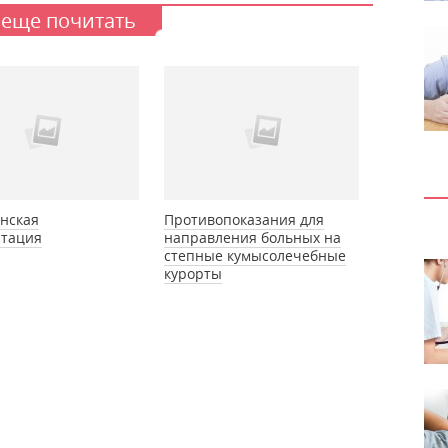
 еще почитать
нская
Противопоказания для
нтация
направления больных на
степные кумысолечебные
курорты