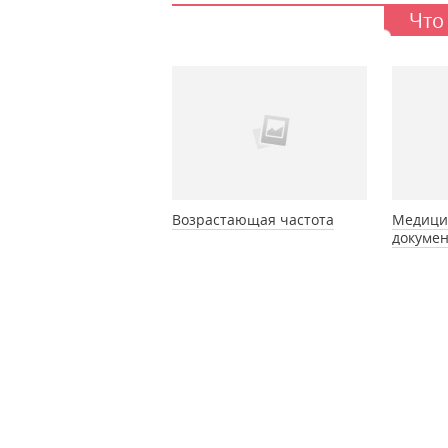
Что
Возрастающая частота
Медици
докуме