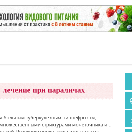
 лечение при параличах
я больным туберкулезным пионефрозом,
 множественными стриктурами мочеточника и с
очкой. Резекцию почки, вмешательства на