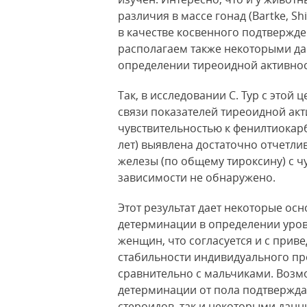
различия в массе гонад (Bartke, Shi
в качестве косвенного подтвержде
располагаем также некоторыми да
определении тиреоидной активнос
Так, в исследовании С. Тур с этой
связи показателей тиреоидной ак
чувствительностью к фенилтиокарб
лет) выявлена достаточно отчетли
железы (по общему тироксину) с ч
зависимости не обнаружено.
Этот результат дает некоторые ос
детерминации в определении уровн
женщин, что согласуется и с при
стабильности индивидуального пр
сравнительно с мальчиками. Возм
детерминации от пола подтвержда
стероидов, так и некоторыми дан