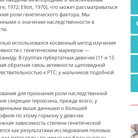
re, 1972; Elliot, 1970), что может рассматриваться
ния роли генетического фактора. Мы
нными о значении наследственности в
ти.
 целью использовался косвенный метод изучения
тивности с генетическим маркером —
амиду. В группах пубертатных девочек (11 и 15
вая обратная связь активности щитовидной
увствительностью к РТС; у мальчиков подобной
нования для признания роли наследственной
я секреции тироксина, прежде всего, у
веденными выше данными о большей
офиля по этому гормону у девочек
ожная зависимость степени генетической
ется как результатами исследования половых
ными литературы по изучению близнецовым