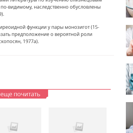
, по-видимому, наследственно обусловлены
).
тиреоидной функции у пары монозигот (15-
азать предположение о вероятной роли
копосян, 1977а).
 еще почитать