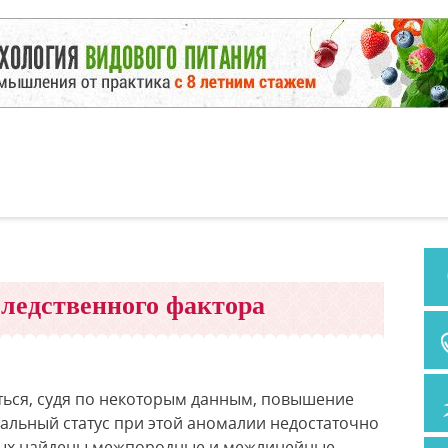
следственного фактора
ься, судя по некоторым данным, повышение
нальный статус при этой аномалии недостаточно
тных найдены межпородные и межлинейные