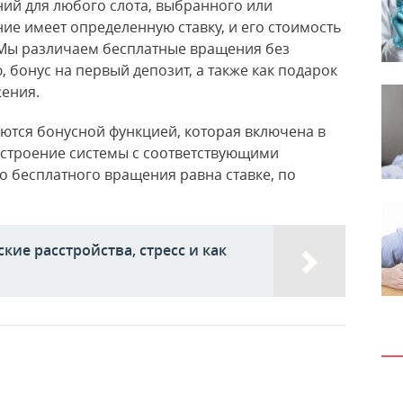
ний для любого слота, выбранного или
ие имеет определенную ставку, и его стоимость
 Мы различаем бесплатные вращения без
, бонус на первый депозит, а также как подарок
ения.
ются бонусной функцией, которая включена в
построение системы с соответствующими
о бесплатного вращения равна ставке, по
кие расстройства, стресс и как