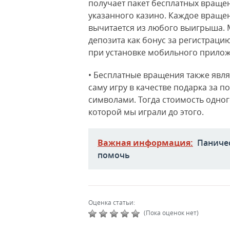
получает пакет бесплатных враще
указанного казино. Каждое вращен
вычитается из любого выигрыша.
депозита как бонус за регистрацию
при установке мобильного прилож
• Бесплатные вращения также явля
саму игру в качестве подарка за 
символами. Тогда стоимость одног
которой мы играли до этого.
Важная информация:
Паничес
помочь
Оценка статьи:
(Пока оценок нет)