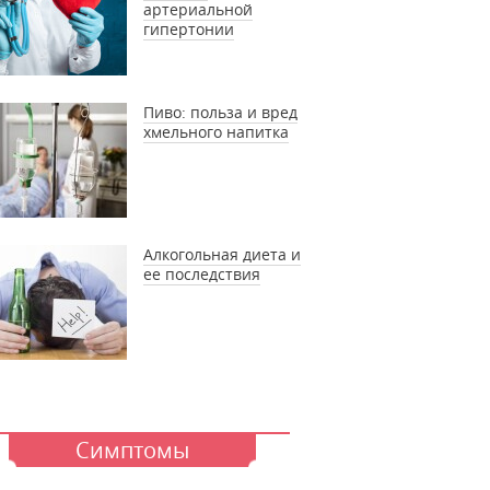
артериальной
гипертонии
Пиво: польза и вред
хмельного напитка
Алкогольная диета и
ее последствия
Симптомы