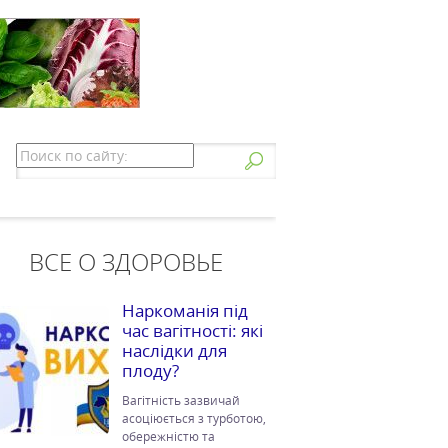
ВСЕ О ЗДОРОВЬЕ
Наркоманія під
час вагітності: які
наслідки для
плоду?
Вагітність зазвичай
асоціюється з турботою,
обережністю та