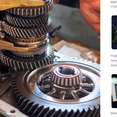
від
стик
Пор
поп
ігр
реш