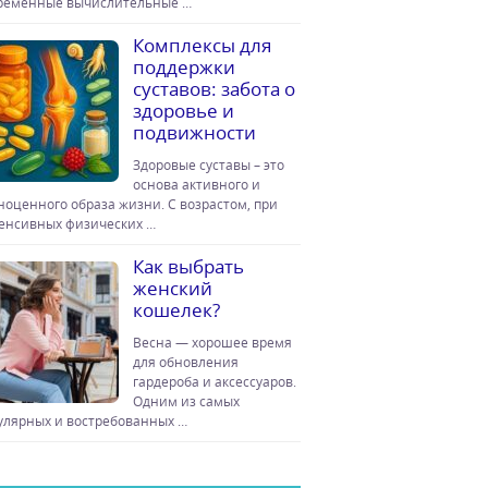
ременные вычислительные …
Комплексы для
поддержки
суставов: забота о
здоровье и
подвижности
Здоровые суставы – это
основа активного и
ноценного образа жизни. С возрастом, при
енсивных физических …
Как выбрать
женский
кошелек?
Весна — хорошее время
для обновления
гардероба и аксессуаров.
Одним из самых
улярных и востребованных …