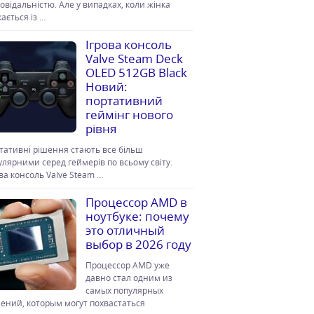
повідальністю. Але у випадках, коли жінка
ається із …
Ігрова консоль
Valve Steam Deck
OLED 512GB Black
Новий:
портативний
геймінг нового
рівня
тативні рішення стають все більш
улярними серед геймерів по всьому світу.
ова консоль Valve Steam …
Процессор AMD в
ноутбуке: почему
это отличный
выбор в 2026 году
Процессор AMD уже
давно стал одним из
самых популярных
ений, которым могут похвастаться