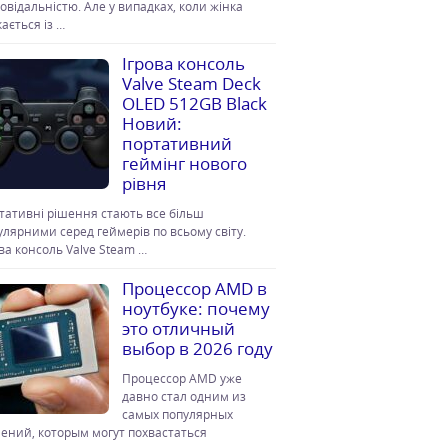
повідальністю. Але у випадках, коли жінка
ається із …
Ігрова консоль
Valve Steam Deck
OLED 512GB Black
Новий:
портативний
геймінг нового
рівня
тативні рішення стають все більш
улярними серед геймерів по всьому світу.
ова консоль Valve Steam …
Процессор AMD в
ноутбуке: почему
это отличный
выбор в 2026 году
Процессор AMD уже
давно стал одним из
самых популярных
ений, которым могут похвастаться