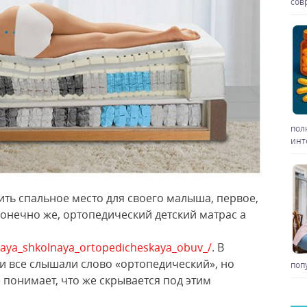
сов
пол
инт
ить спальное место для своего малыша, первое,
онечно же, ортопедический детский матрас а
nnaya_shkolnaya_ortopedicheskaya_obuv_/
. В
и все слышали слово «ортопедический», но
поп
е понимает, что же скрывается под этим