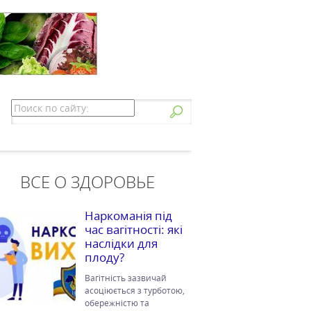
ВСЕ О ЗДОРОВЬЕ
Наркоманія під
час вагітності: які
наслідки для
плоду?
Вагітність зазвичай
асоціюється з турботою,
обережністю та