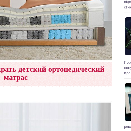
від
стик
Пор
рать детский ортопедический
поп
ігр
матрас
реш