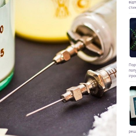
від
стик
Пор
поп
ігр
реш