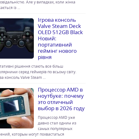
повідальністю. Але у випадках, коли жінка
ається із …
Ігрова консоль
Valve Steam Deck
OLED 512GB Black
Новий:
портативний
геймінг нового
рівня
тативні рішення стають все більш
улярними серед геймерів по всьому світу.
ова консоль Valve Steam …
Процессор AMD в
ноутбуке: почему
это отличный
выбор в 2026 году
Процессор AMD уже
давно стал одним из
самых популярных
ений, которым могут похвастаться