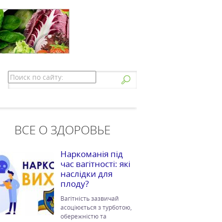
ВСЕ О ЗДОРОВЬЕ
Наркоманія під
час вагітності: які
наслідки для
плоду?
Вагітність зазвичай
асоціюється з турботою,
обережністю та