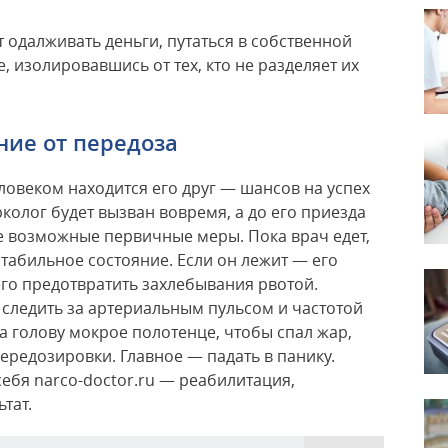
т одалживать деньги, путаться в собственной
 изолировавшись от тех, кто не разделяет их
ние от передоза
ловеком находится его друг — шансов на успех
колог будет вызван вовремя, а до его приезда
 возможные первичные меры. Пока врач едет,
табильное состояние. Если он лежит — его
его предотвратить захлебывания рвотой.
 следить за артериальным пульсом и частотой
 голову мокрое полотенце, чтобы спал жар,
редозировки. Главное — падать в панику.
ебя narco-doctor.ru — реабилитация,
тат.