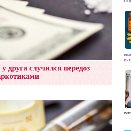
сов
пол
инт
 у друга случился передоз
аркотиками
поп