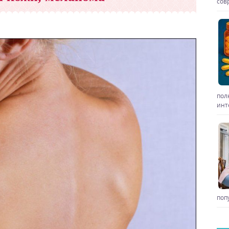
сов
пол
инт
поп