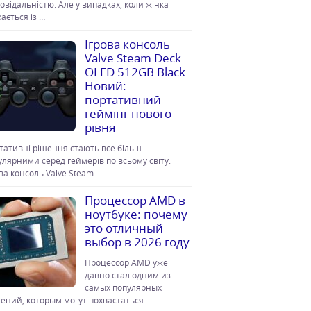
повідальністю. Але у випадках, коли жінка
ається із …
Ігрова консоль
Valve Steam Deck
OLED 512GB Black
Новий:
портативний
геймінг нового
рівня
тативні рішення стають все більш
улярними серед геймерів по всьому світу.
ова консоль Valve Steam …
Процессор AMD в
ноутбуке: почему
это отличный
выбор в 2026 году
Процессор AMD уже
давно стал одним из
самых популярных
ений, которым могут похвастаться