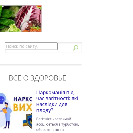
ВСЕ О ЗДОРОВЬЕ
Наркоманія під
час вагітності: які
наслідки для
плоду?
Вагітність зазвичай
асоціюється з турботою,
обережністю та