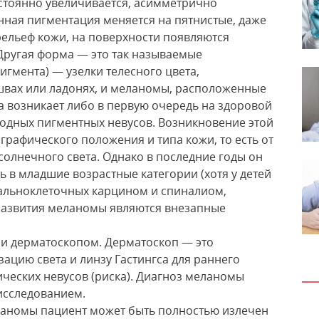
остоянно увеличивается, асимметрично
нная пигментация меняется на пятнистые, даже
рельеф кожи, на поверхности появляются
Другая форма — это так называемые
гмента) — узелки телесного цвета,
вах или ладонях, и меланомы, расположенные
а возникает либо в первую очередь на здоровой
ходных пигментных невусов. Возникновение этой
графического положения и типа кожи, то есть от
олнечного света. Однако в последние годы он
ь в младшие возрастные категории (хотя у детей
азальноклеточных карцином и спиналиом,
развития меланомы являются внезапные
и дерматоскопом. Дерматоскоп — это
ацию света и линзу Гастингса для раннего
ческих невусов (риска). Диагноз меланомы
исследованием.
ланомы пациент может быть полностью излечен