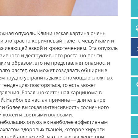
ожная опухоль. Клиническая картина очень
и это красно-коричневый налет с чешуйками и
аживающей язвой и кровотечением. Эта опухоль
зивного и деструктивного роста, но почти
аким образом, это не представляет опасности
долго растет, она может создавать обширные
тем трудно устранить даже с помощью сложных
 тенденцию повторяться, то есть может
удаления. Базальноклеточная карцинома в
й. Наиболее частая причина — длительное
у и более высокая интенсивность солнечного
ой кожей и светлыми волосами.
 небольших опухолях наиболее эффективным
захватом здоровых тканей, которое хирурги
тной анестезией, что не всегда легко при