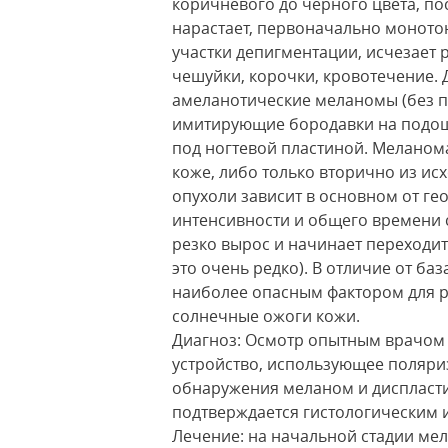
коричневого до черного цвета, п
нарастает, первоначально моното
участки депигментации, исчезает 
чешуйки, корочки, кровотечение. 
амеланотические меланомы (без пи
имитирующие бородавки на подош
под ногтевой пластиной. Меланом
коже, либо только вторично из ис
опухоли зависит в основном от гео
интенсивности и общего времени с
резко вырос и начинает переходит
это очень редко). В отличие от б
наиболее опасным фактором для 
солнечные ожоги кожи.
Диагноз: Осмотр опытным врачом 
устройство, использующее поляриз
обнаружения меланом и диспласти
подтверждается гистологическим 
Лечение: на начальной стадии ме