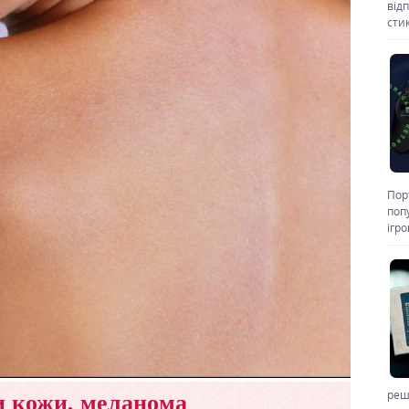
від
стик
Пор
поп
ігр
реш
 кожи, меланома