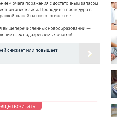
ением очага поражения с достаточным запасом
естной анестезией. Проводится процедура в
равкой тканей на гистологическое
ия вышеперечисленных новообразований —
ление всех подозреваемых очагов!
рей снижает или повышает
 еще почитать