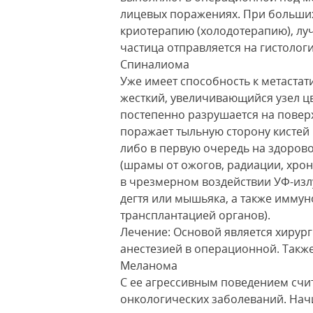
лицевых поражениях. При больши
криотерапию (холодотерапию), лу
частица отправляется на гистолог
Спиналиома
Уже имеет способность к метастат
жесткий, увеличивающийся узел цв
постепенно разрушается на поверх
поражает тыльную сторону кистей 
либо в первую очередь на здорово
(шрамы от ожогов, радиации, хро
в чрезмерном воздействии УФ-изл
дегтя или мышьяка, а также иммун
трансплантацией органов).
Лечение: Основой является хирург
анестезией в операционной. Также
Меланома
С ее агрессивным поведением счи
онкологических заболеваний. Нач