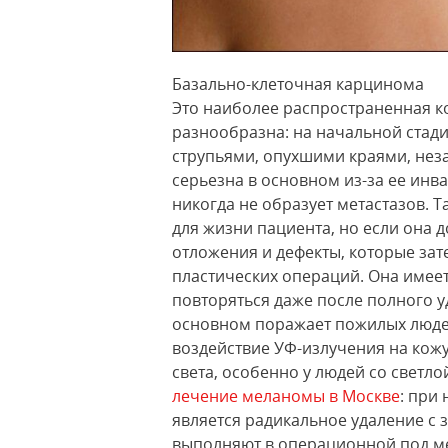
Базально-клеточная карцинома
Это наиболее распространенная к
разнообразна: на начальной стади
струпьями, опухшими краями, нез
серьезна в основном из-за ее инва
никогда не образует метастазов. Т
для жизни пациента, но если она 
отложения и дефекты, которые за
пластических операций. Она имеет
повторяться даже после полного 
основном поражает пожилых люде
воздействие УФ-излучения на кож
света, особенно у людей со светл
лечение меланомы в Москве
: при
является радикальное удаление с 
выполняют в операционной под мес