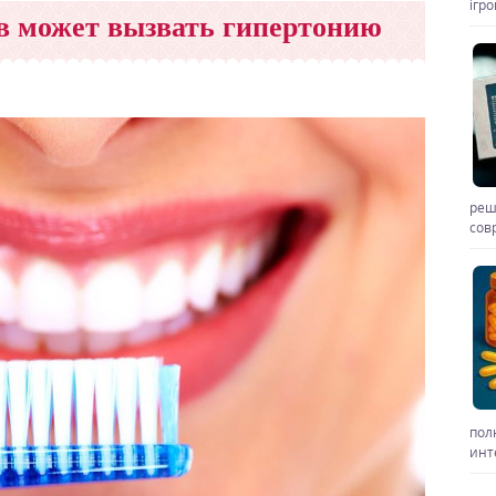
ігр
ов может вызвать гипертонию
реш
сов
пол
инт