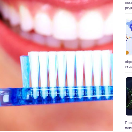
пос
ред
від
стик
Пор
поп