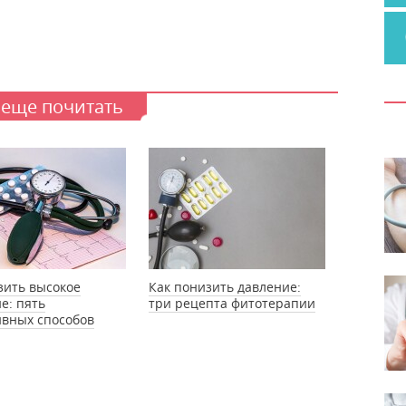
 еще почитать
зить высокое
Как понизить давление:
е: пять
три рецепта фитотерапии
вных способов