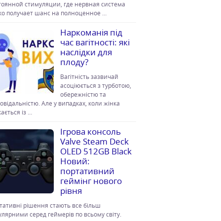
тоянной стимуляции, где нервная система
ко получает шанс на полноценное …
Наркоманія під
час вагітності: які
наслідки для
плоду?
Вагітність зазвичай
асоціюється з турботою,
обережністю та
повідальністю. Але у випадках, коли жінка
ається із …
Ігрова консоль
Valve Steam Deck
OLED 512GB Black
Новий:
портативний
геймінг нового
рівня
тативні рішення стають все більш
улярними серед геймерів по всьому світу.