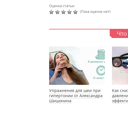
Оценка статьи:
(Пока оценок нет)
Что
Упражнения для шеи при
Как сни
гипертонии от Александра
давлени
Шишонина
эффекти