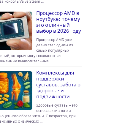
ова консоль Valve Steam …
Процессор AMD в
ноутбуке: почему
это отличный
выбор в 2026 году
Процессор AMD уже
давно стал одним из
самых популярных
ений, которым могут похвастаться
ременные вычислительные …
Комплексы для
поддержки
суставов: забота о
здоровье и
подвижности
Здоровые суставы – это
основа активного и
ноценного образа жизни. С возрастом, при
енсивных физических …