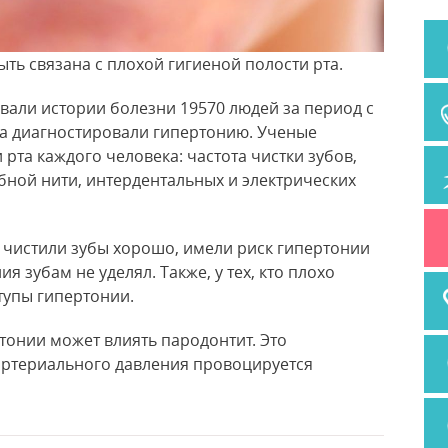
ть связана с плохой гигиеной полости рта.
вали истории болезни 19570 людей за период с
ика диагностировали гипертонию. Ученые
рта каждого человека: частота чистки зубов,
бной нити, интердентальных и электрических
е чистили зубы хорошо, имели риск гипертонии
я зубам не уделял. Также, у тех, кто плохо
тупы гипертонии.
ртонии может влиять пародонтит. Это
артериального давления провоцируется