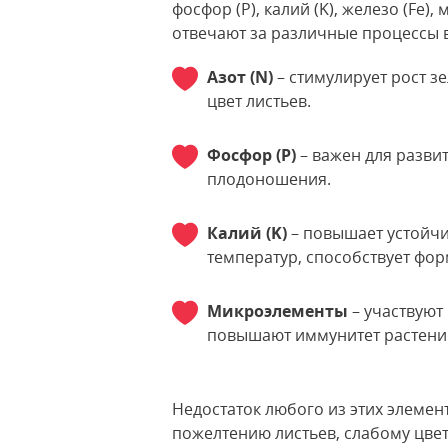
фосфор (P), калий (K), железо (Fe),
отвечают за различные процессы в
Азот (N)
– стимулирует рост з
цвет листьев.
Фосфор (P)
– важен для разви
плодоношения.
Калий (K)
– повышает устойчи
температур, способствует фо
Микроэлементы
– участвуют
повышают иммунитет растени
Недостаток любого из этих элемен
пожелтению листьев, слабому цвете