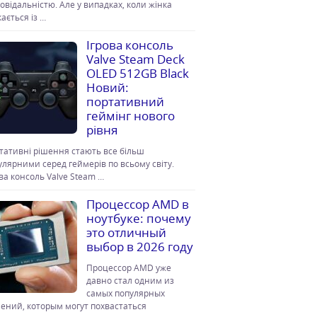
повідальністю. Але у випадках, коли жінка
ається із …
Ігрова консоль
Valve Steam Deck
OLED 512GB Black
Новий:
портативний
геймінг нового
рівня
тативні рішення стають все більш
улярними серед геймерів по всьому світу.
ова консоль Valve Steam …
Процессор AMD в
ноутбуке: почему
это отличный
выбор в 2026 году
Процессор AMD уже
давно стал одним из
самых популярных
ений, которым могут похвастаться