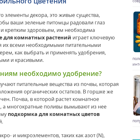
обильного цветения
сов
то элементы декора, это живые существа,
обы ваши зеленые питомцы радовали глаз
 и крепким здоровьем, им необходима
е для комнатных растений
играет ключевую
ая их всеми необходимыми питательными
берем, как выбрать и применять удобрения,
пол
ыми и красивыми.
инт
ниям необходимо удобрение?
лучают питательные вещества из почвы, которая
зложения органических остатков. В горшке же
чен. Почва, в которой растет комнатное
я, а многократные поливы вымывают из нее
ому
подкормка для комнатных цветов
й.
поп
ро- и микроэлементов, таких как азот (N),