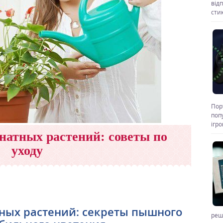
від
стик
Пор
поп
ігр
натных растений: советы по
уходу
ных растений: секреты пышного
реш