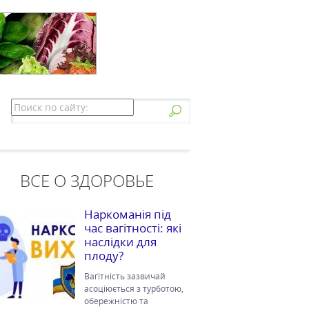
ВСЕ О ЗДОРОВЬЕ
Наркоманія під
час вагітності: які
наслідки для
плоду?
Вагітність зазвичай
асоціюється з турботою,
обережністю та