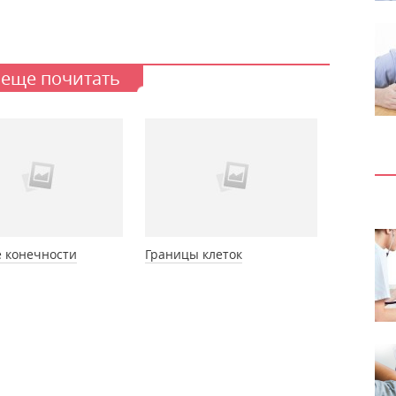
 еще почитать
 конечности
Границы клеток