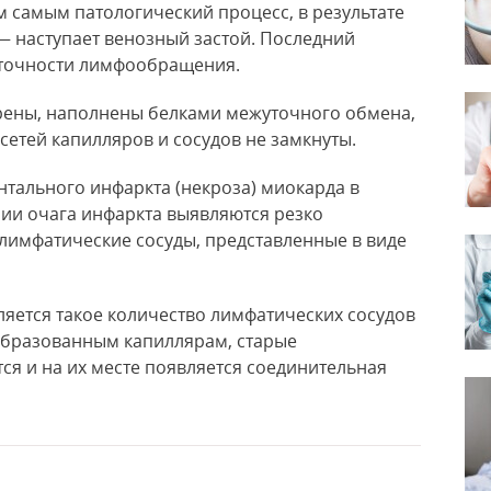
м самым патологический процесс, в результате
— наступает венозный застой. Последний
аточности лимфообращения.
ены, наполнены белками межуточного обмена,
сетей капилляров и сосудов не замкнуты.
нтального инфаркта (некроза) миокарда в
ии очага инфаркта выявляются резко
имфатические сосуды, представленные в виде
яется такое количество лимфатических сосудов
ообразованным капиллярам, старые
я и на их месте появляется соединительная