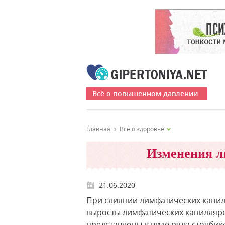
Всё о повышенном давлении
Главная
Все о здоровье
Изменения л
21.06.2020
При слиянии лимфатических капил
выросты лимфатических капилляров
представлены в виде ряда столбик