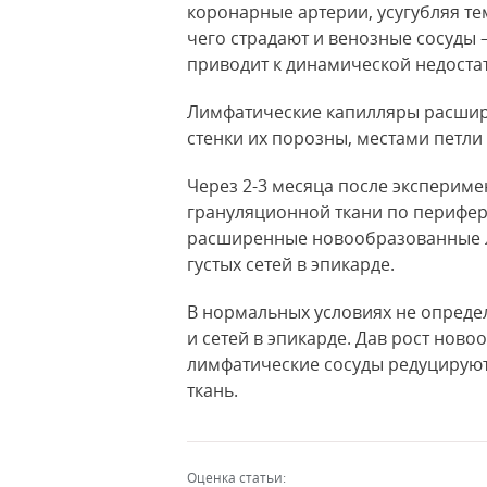
коронарные артерии, усугубляя те
чего страдают и венозные сосуды 
приводит к динамической недост
Лимфатические капилляры расшир
стенки их порозны, местами петли 
Через 2-3 месяца после экспериме
грануляционной ткани по перифер
расширенные новообразованные л
густых сетей в эпикарде.
В нормальных условиях не определ
и сетей в эпикарде. Дав рост нов
лимфатические сосуды редуцируютс
ткань.
Оценка статьи: