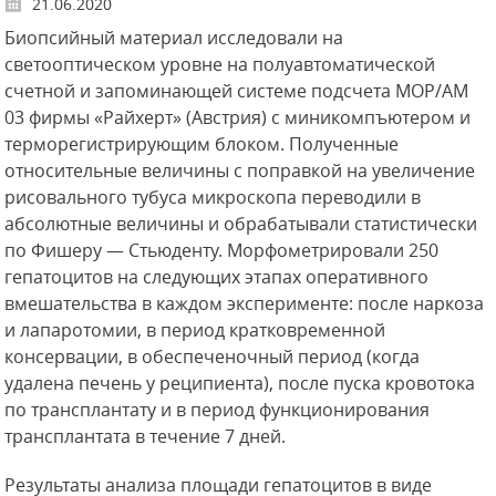
21.06.2020
Биопсийный материал исследовали на
светооптическом уровне на полуавтоматической
счетной и запоминающей системе подсчета МОР/АМ
03 фирмы «Райхерт» (Австрия) с миникомпъютером и
терморегистрирующим блоком. Полученные
относительные величины с поправкой на увеличение
рисовального тубуса микроскопа переводили в
абсолютные величины и обрабатывали статистически
по Фишеру — Стьюденту. Морфометрировали 250
гепатоцитов
на следующих этапах оперативного
вмешательства в каждом эксперименте: после наркоза
и лапаротомии, в период кратковременной
консервации, в обеспеченочный период (когда
удалена печень у реципиента), после пуска кровотока
по трансплантату и в период функционирования
трансплантата в течение 7 дней.
Результаты анализа площади гепатоцитов в виде