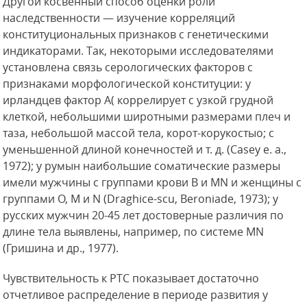
Другой косвенный способ оценки роли
наследственности — изучение корреляций
конституциональных признаков с генетическими
индикаторами. Так, некоторыми исследователями
установлена связь серологических факторов с
признаками морфологической конституции: у
ирландцев фактор А( коррелирует с узкой грудной
клеткой, небольшими широтными размерами плеч и
таза, небольшой массой тела, корот-корукостыо; с
уменьшенной длиной конечностей и т. д. (Casey е. а.,
1972); у румын наибольшие соматические размеры
имели мужчины с группами крови В и MN и женщины с
группами О, М и N (Draghice-scu, Beroniade, 1973); у
русских мужчин 20-45 лет достоверные различия по
длине тела выявлены, например, по системе MN
(Гришина и др., 1977).
Чувствительность к РТС показывает достаточно
отчетливое распределение в периоде развития у