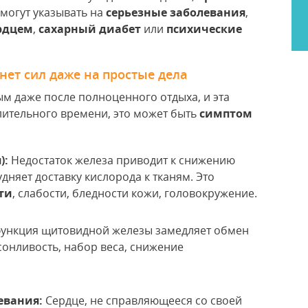
могут указывать на
серьезные заболевания
,
рдцем
,
сахарный диабет
или
психические
 нет сил даже на простые дела
ым даже после полноценного отдыха, и эта
длительного времени, это может быть
симптом
):
Недостаток железа приводит к снижению
дняет доставку кислорода к тканям. Это
ти
, слабости, бледности кожи, головокружение.
ункция щитовидной железы замедляет обмен
 сонливость, набор веса, снижение
евания:
Сердце, не справляющееся со своей