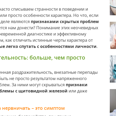
асто списываем странности в поведении и
 или просто особенности характера. Но что, если
м деле являются
признаками скрытых проблем
ается нам донести? Понимание этих неочевидных
воевременной диагностике и эффективному
м, как отличить истинные черты характера от
е легко спутать с особенностями личности
.
ельность: больше, чем просто
енная раздражительность, внезапные перепады
 быть не просто результатом напряженного
блем. За ними могут скрываться
признаки
блемы с щитовидной железой
или даже
а нервничать – это симптом