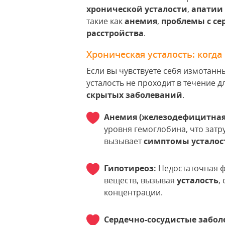
хронической усталости
,
апатии
такие как
анемия
,
проблемы с се
расстройства
.
Хроническая усталость: когда
Если вы чувствуете себя измотанн
усталость не проходит в течение 
скрытых заболеваний
.
Анемия (железодефицитная
уровня гемоглобина, что затру
вызывает
симптомы усталос
Гипотиреоз:
Недостаточная ф
веществ, вызывая
усталость
,
концентрации.
Сердечно-сосудистые забол