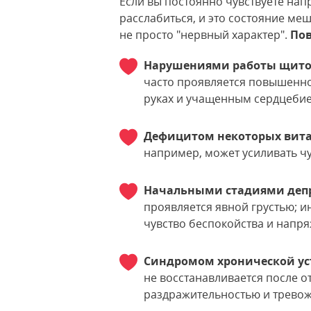
Если вы постоянно чувствуете нап
расслабиться, и это состояние ме
не просто "нервный характер".
По
Нарушениями работы щито
часто проявляется повышенно
руках и учащенным сердцеби
Дефицитом некоторых вита
например, может усиливать чу
Начальными стадиями депр
проявляется явной грустью; и
чувство беспокойства и напр
Синдромом хронической ус
не восстанавливается после 
раздражительностью и трево