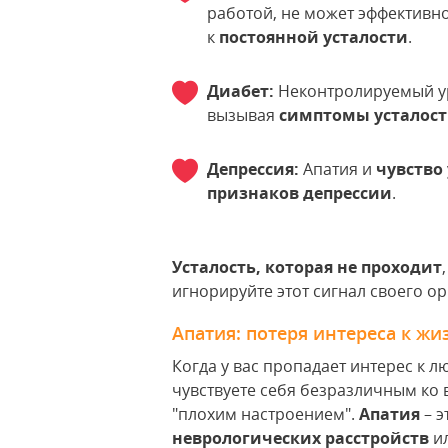
работой, не может эффективн
к
постоянной усталости
.
Диабет:
Неконтролируемый ур
вызывая
симптомы усталос
Депрессия:
Апатия и
чувство
признаков депрессии
.
Усталость, которая не проходит
игнорируйте этот сигнал своего о
Апатия: потеря интереса к жи
Когда у вас пропадает интерес к 
чувствуете себя безразличным ко 
"плохим настроением".
Апатия
– э
неврологических расстройств
и