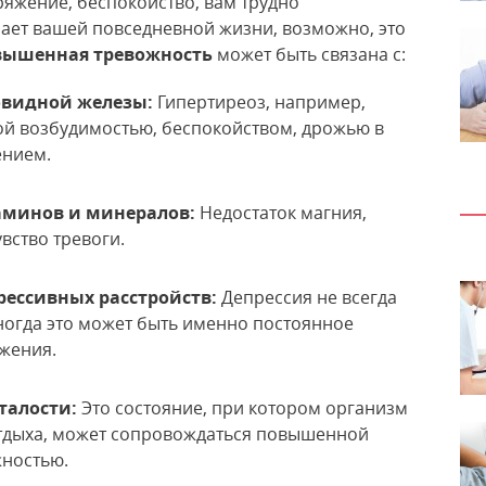
ряжение, беспокойство, вам трудно
шает вашей повседневной жизни, возможно, это
вышенная тревожность
может быть связана с:
видной железы:
Гипертиреоз, например,
й возбудимостью, беспокойством, дрожью в
ением.
минов и минералов:
Недостаток магния,
вство тревоги.
ессивных расстройств:
Депрессия не всегда
ногда это может быть именно постоянное
яжения.
талости:
Это состояние, при котором организм
отдыха, может сопровождаться повышенной
жностью.