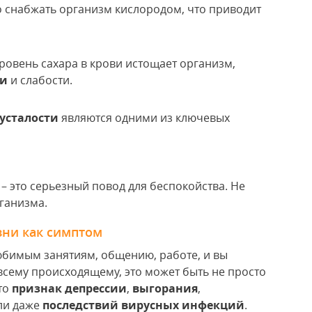
о снабжать организм кислородом, что приводит
овень сахара в крови истощает организм,
ти
и слабости.
 усталости
являются одними из ключевых
, – это серьезный повод для беспокойства. Не
рганизма.
зни как симптом
любимым занятиям, общению, работе, и вы
всему происходящему, это может быть не просто
то
признак депрессии
,
выгорания
,
ли даже
последствий вирусных инфекций
.